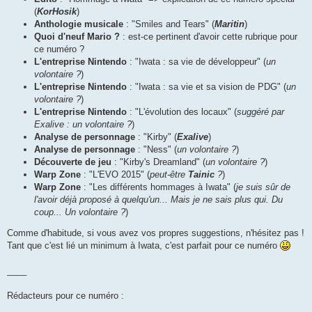
(
KorHosik
)
Anthologie musicale
: "Smiles and Tears" (
Maritin
)
Quoi d'neuf Mario ?
: est-ce pertinent d'avoir cette rubrique pour
ce numéro ?
L'entreprise Nintendo
: "Iwata : sa vie de développeur" (
un
volontaire ?
)
L'entreprise Nintendo
: "Iwata : sa vie et sa vision de PDG" (
un
volontaire ?
)
L'entreprise Nintendo
: "L'évolution des locaux" (
suggéré par
Exalive : un volontaire ?
)
Analyse de personnage
: "Kirby" (
Exalive
)
Analyse de personnage
: "Ness" (
un volontaire ?
)
Découverte de jeu
: "Kirby's Dreamland" (
un volontaire ?
)
Warp Zone
: "L'EVO 2015" (
peut-être
Tainic
?
)
Warp Zone
: "Les différents hommages à Iwata" (
je suis sûr de
l'avoir déjà proposé à quelqu'un... Mais je ne sais plus qui. Du
coup... Un volontaire ?
)
Comme d'habitude, si vous avez vos propres suggestions, n'hésitez pas !
Tant que c'est lié un minimum à Iwata, c'est parfait pour ce numéro
____
Rédacteurs pour ce numéro :