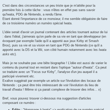
C'est dans des circonstances un peu triste que je m'attèle pour la
première fois à cette tâche : vous n'êtes en effet pas sans savoir
qu'Iwata, PDG de Nintendo, a rendu l'âme.
Etant donné l'importance de ce monsieur, il me semble obligatoire de faire
de ce troisième numéro un numéro spécial Iwata.
L'idée serait d'avoir un journal contenant des articles tournant autour de lui
: dans l'idéal, j'aimerais qu'on parle de sa vie en tant que développeur (en
évoquant par exemple l'aide qu'il a apporté aux jeux Kirby et Smash
Bros), puis sa vie et sa vision en tant que PDG de Nintendo (ce qu'il a
apporté avec la DS et la Wii, son côté humain notamment avec les
Iwata
asks
etc).
Mais je ne souhaite pas une bête biographie ! L'idée est aussi de varier le
contenu du journal tout en restant dans l'optique "autour d'Iwata". Ca peut
se traduire avec un "Focus sur Kirby", l'analyse d'un jeu auquel il a
participé vivement etc.
Exalive suggérait par exemple un article sur l'évolution des locaux de
Nintendo : ça peut être très intéressant de voir l'évolution du lieu de
travail d'Iwata ! Même si ça parait complexe de trouver des infos... x)
Bref, vous pouvez trouver ci-dessous ma suggestion d'articles
composant ce numéro :
Edito
: "Hommage à Iwata" => explication de ce numéro spécial