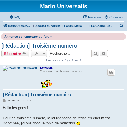
Mario Universalis
FAQ
Inscription
Connexion
R
Mario Universalis
Accueil du forum
Forum Mario Universalis
Le Chomp Enchainé
e
Annonce de fermeture du forum
c
[Rédaction] Troisième numéro
h
Rechercher
Recherche 
Répondre
e
r
1 message • Page
1
sur
1
c
KorHosik
Yoshi jaune à chaussures vertes
h
e
r
[Rédaction] Troisième numéro
M
18 juil. 2015, 14:17
e
s
Hello les gens !
s
a
g
Pour ce troisième numéro, la lourde tâche de rédac en chef m'est
e
incombée, j'ouvre donc le topic de rédaction