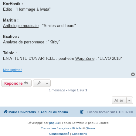
KorHosik :
Edito
: "Hommage à Iwata"
Maritin :
Anthologie musicale
: "Smiles and Tears"
Exalive :
Analyse de personnage
: "Kirby"
Tainic :
EN ATTENTE D'UN ARTICLE : peut-être
Warp Zone
: "L'EVO 2015"
Mes sprites !
.
Répondre
1 message • Page
1
sur
1
Aller
Mario Universalis
Accueil du forum
Fuseau horaire sur
UTC+02:00
Développé par
phpBB
® Forum Software © phpBB Limited
Traduction française officielle
©
Qiaeru
Confidentialité
|
Conditions