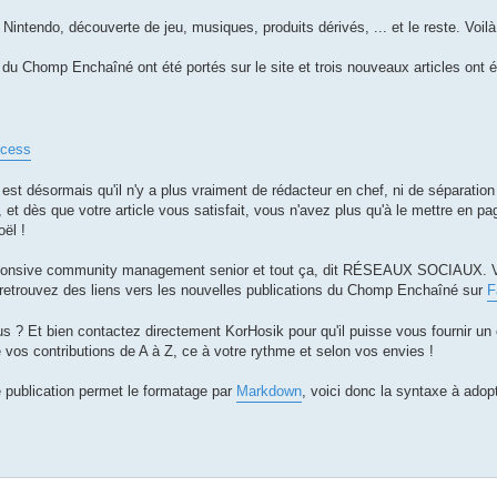
Nintendo, découverte de jeu, musiques, produits dérivés, ... et le reste. Voilà 
u Chomp Enchaîné ont été portés sur le site et trois nouveaux articles ont é
ncess
est désormais qu'il n'y a plus vraiment de rédacteur en chef, ni de séparatio
t dès que votre article vous satisfait, vous n'avez plus qu'à le mettre en page
oël !
 responsive community management senior et tout ça, dit RÉSEAUX SOCIAUX.
rs retrouvez des liens vers les nouvelles publications du Chomp Enchaîné sur
F
s ? Et bien contactez directement KorHosik pour qu'il puisse vous fournir un
e vos contributions de A à Z, ce à votre rythme et selon vos envies !
e publication permet le formatage par
Markdown
, voici donc la syntaxe à adop