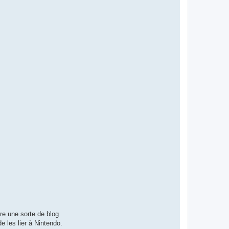
t
a
c
t
e
r
D
e
s
m
u
ire une sorte de blog
de les lier à Nintendo.