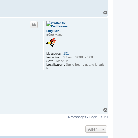
H
a
u
t
LuigiFan1
Bébé Mario
Messages :
151
Inscription :
27 août 2008, 20:08
Sexe :
Masculin
Localisation :
Sur le forum, quand je suis
là.
H
a
4 messages • Page
1
sur
1
u
t
Aller