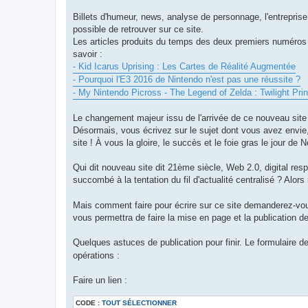
Billets d'humeur, news, analyse de personnage, l'entreprise 
possible de retrouver sur ce site.
Les articles produits du temps des deux premiers numéros d
savoir :
- Kid Icarus Uprising : Les Cartes de Réalité Augmentée
- Pourquoi l'E3 2016 de Nintendo n'est pas une réussite ?
- My Nintendo Picross - The Legend of Zelda : Twilight Pri
Le changement majeur issu de l'arrivée de ce nouveau site 
Désormais, vous écrivez sur le sujet dont vous avez envie, e
site ! À vous la gloire, le succès et le foie gras le jour de N
Qui dit nouveau site dit 21ème siècle, Web 2.0, digital
succombé à la tentation du fil d'actualité centralisé ? Alo
Mais comment faire pour écrire sur ce site demanderez-vou
vous permettra de faire la mise en page et la publication d
Quelques astuces de publication pour finir. Le formulaire d
opérations :
Faire un lien :
CODE :
TOUT SÉLECTIONNER