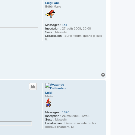
LuigiFan1
Bébé Mario
Messages :
151
Inscription :
27 août 2008, 20:08
Sexe :
Masculin
Localisation :
Sur le forum, quand je suis
là.
H
a
u
t
Luidi
Mario
Messages :
1026
Inscription :
24 mai 2008, 12:58
Sexe :
Masculin
Localisation :
Dans un monde ou les
oiseaux chantent. D: