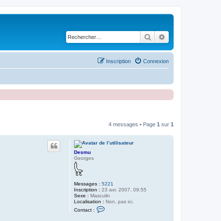
Rechercher
Recherche avancé
Inscription
Connexion
4 messages • Page
1
sur
1
Desmu
Georges
Messages :
5221
Inscription :
23 avr. 2007, 09:55
Sexe :
Masculin
Localisation :
Non, pas ici.
C
Contact :
o
n