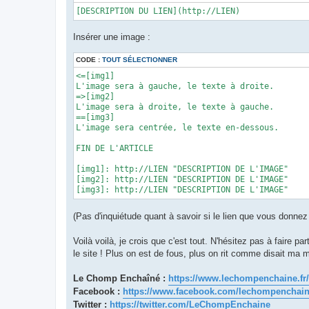
[DESCRIPTION DU LIEN](http://LIEN)
Insérer une image :
CODE :
TOUT SÉLECTIONNER
<=[img1]

L'image sera à gauche, le texte à droite.

=>[img2]

L'image sera à droite, le texte à gauche.

==[img3]

L'image sera centrée, le texte en-dessous.

FIN DE L'ARTICLE

[img1]: http://LIEN "DESCRIPTION DE L'IMAGE"

[img2]: http://LIEN "DESCRIPTION DE L'IMAGE"

[img3]: http://LIEN "DESCRIPTION DE L'IMAGE"
(Pas d'inquiétude quant à savoir si le lien que vous donnez
Voilà voilà, je crois que c'est tout. N'hésitez pas à faire 
le site ! Plus on est de fous, plus on rit comme disait ma
Le Chomp Enchaîné :
https://www.lechompenchaine.fr/
Facebook :
https://www.facebook.com/lechompenchai
Twitter :
https://twitter.com/LeChompEnchaine