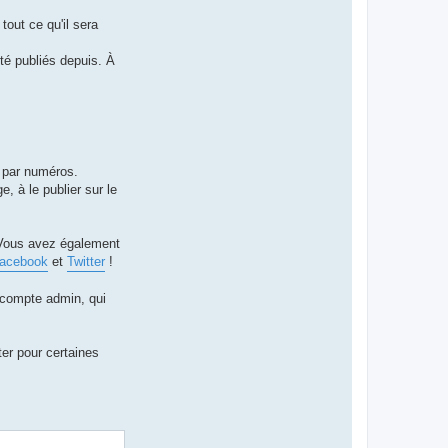
tout ce qu'il sera
té publiés depuis. À
n par numéros.
, à le publier sur le
 Vous avez également
acebook
et
Twitter
!
 compte admin, qui
ter pour certaines