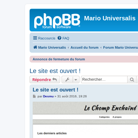
Mario Universalis
Raccourcis
FAQ
Mario Universalis
Accueil du forum
Forum Mario Universa
Annonce de fermeture du forum
Le site est ouvert !
R
Répondre
Le site est ouvert !
M
par
Desmu
»
31 août 2016, 19:26
e
s
s
a
g
e