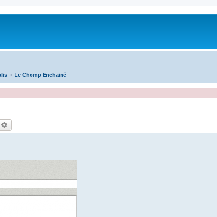
lis
Le Chomp Enchainé
echercher
Recherche avancée