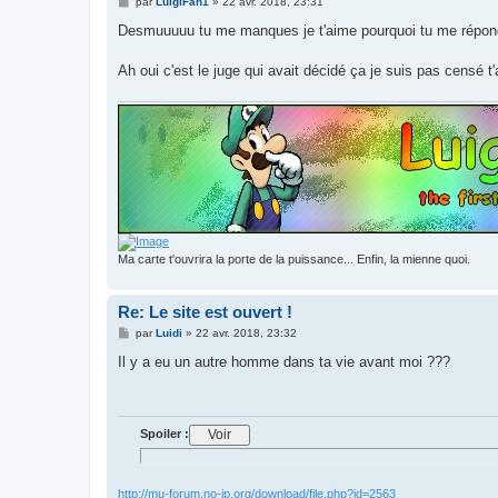
M
par
LuigiFan1
»
22 avr. 2018, 23:31
e
s
Desmuuuuu tu me manques je t'aime pourquoi tu me répon
s
a
g
Ah oui c'est le juge qui avait décidé ça je suis pas censé 
e
Ma carte t'ouvrira la porte de la puissance... Enfin, la mienne quoi.
Re: Le site est ouvert !
M
par
Luidi
»
22 avr. 2018, 23:32
e
s
Il y a eu un autre homme dans ta vie avant moi ???
s
a
g
e
Spoiler :
http://mu-forum.no-ip.org/download/file.php?id=2563