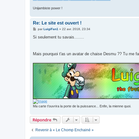
Unijambiste power !
Re: Le site est ouvert !
M
par
LuigiFan1
»
22 avr. 2018, 23:34
e
s
Si seulement tu savais........
s
a
g
e
Mais pourquoi t'as un avatar de chaise Desmu ?? Tu me fai
Ma carte t'ouvrira la porte de la puissance... Enfin, la mienne quoi.
Répondre
Revenir à « Le Chomp Enchainé »