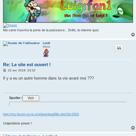
Ma carte t'ouvrira la porte de la puissance... Enfin, la mienne quoi.
Luidi
Mario
Re: Le site est ouvert !
M
22 avr. 2018, 23:32
e
s
Il y a eu un autre homme dans ta vie avant moi ???
s
a
g
e
Spoiler :
http://mu-forum.no-ip.org/download/file.php?id=2563
Unijambiste power !