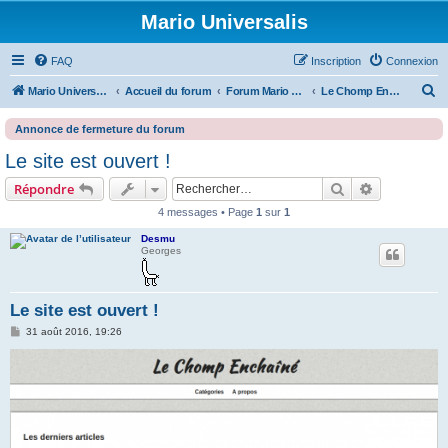
Mario Universalis
FAQ
Inscription
Connexion
R
Mario Universalis
Accueil du forum
Forum Mario Universalis
Le Chomp Enchainé
e
Annonce de fermeture du forum
c
Le site est ouvert !
h
Rechercher
Recherche 
Répondre
e
r
4 messages • Page
1
sur
1
c
Desmu
Georges
h
e
r
Le site est ouvert !
M
31 août 2016, 19:26
e
s
s
a
g
e