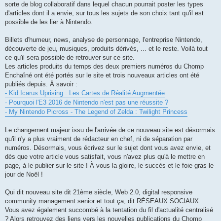
sorte de blog collaboratif dans lequel chacun pourrait poster les types
d'articles dont il a envie, sur tous les sujets de son choix tant qu'il est
possible de les lier à Nintendo.
Billets d'humeur, news, analyse de personnage, l'entreprise Nintendo,
découverte de jeu, musiques, produits dérivés, ... et le reste. Voilà tout
ce qu'il sera possible de retrouver sur ce site.
Les articles produits du temps des deux premiers numéros du Chomp
Enchaîné ont été portés sur le site et trois nouveaux articles ont été
publiés depuis. À savoir :
- Kid Icarus Uprising : Les Cartes de Réalité Augmentée
- Pourquoi l'E3 2016 de Nintendo n'est pas une réussite ?
- My Nintendo Picross - The Legend of Zelda : Twilight Princess
Le changement majeur issu de l'arrivée de ce nouveau site est désormais
qu'il n'y a plus vraiment de rédacteur en chef, ni de séparation par
numéros. Désormais, vous écrivez sur le sujet dont vous avez envie, et
dès que votre article vous satisfait, vous n'avez plus qu'à le mettre en
page, à le publier sur le site ! À vous la gloire, le succès et le foie gras le
jour de Noël !
Qui dit nouveau site dit 21ème siècle, Web 2.0, digital responsive
community management senior et tout ça, dit RÉSEAUX SOCIAUX.
Vous avez également succombé à la tentation du fil d'actualité centralisé
? Alors retrouvez des liens vers les nouvelles publications du Chomp