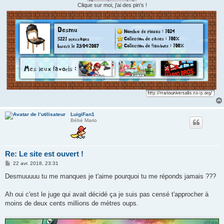
Clique sur moi, j'ai des pin's !
LuigiFan1
Bébé Mario
Re: Le site est ouvert !
M
22 avr. 2018, 23:31
e
s
Desmuuuuu tu me manques je t'aime pourquoi tu me réponds jamais ???
s
a
g
Ah oui c'est le juge qui avait décidé ça je suis pas censé t'approcher à
e
moins de deux cents millions de mètres oups.