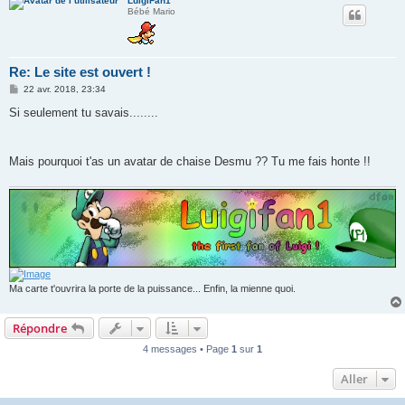
LuigiFan1
Bébé Mario
Re: Le site est ouvert !
M
22 avr. 2018, 23:34
e
s
Si seulement tu savais........
s
a
g
e
Mais pourquoi t'as un avatar de chaise Desmu ?? Tu me fais honte !!
Ma carte t'ouvrira la porte de la puissance... Enfin, la mienne quoi.
Répondre
4 messages • Page
1
sur
1
Aller