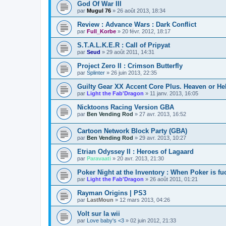
God Of War III
par
Mugul 76
»
26 août 2013, 18:34
Review : Advance Wars : Dark Conflict
par
Full_Korbe
»
20 févr. 2012, 18:17
S.T.A.L.K.E.R : Call of Pripyat
par
Seud
»
29 août 2011, 14:31
Project Zero II : Crimson Butterfly
par
Splinter
»
26 juin 2013, 22:35
Guilty Gear XX Accent Core Plus. Heaven or He
par
Light the Fab'Dragon
»
11 janv. 2013, 16:05
Nicktoons Racing Version GBA
par
Ben Vending Rod
»
27 avr. 2013, 16:52
Cartoon Network Block Party (GBA)
par
Ben Vending Rod
»
29 avr. 2013, 10:27
Etrian Odyssey II : Heroes of Lagaard
par
Paravaati
»
20 avr. 2013, 21:30
Poker Night at the Inventory : When Poker is 
par
Light the Fab'Dragon
»
26 août 2011, 01:21
Rayman Origins | PS3
par
LastMoun
»
12 mars 2013, 04:26
Volt sur la wii
par
Love baby's <3
»
02 juin 2012, 21:33