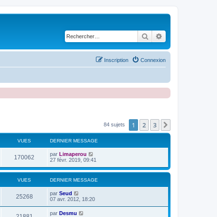
Rechercher
Recherche avancé
Inscription
Connexion
1
2
3
Suivant
84 sujets
VUES
DERNIER MESSAGE
D
par
Limaperou
V
170062
e
27 févr. 2019, 09:41
r
u
n
i
VUES
DERNIER MESSAGE
e
e
r
D
par
Seud
s
m
V
25268
e
07 avr. 2012, 18:20
e
r
s
u
n
s
D
par
Desmu
V
21881
i