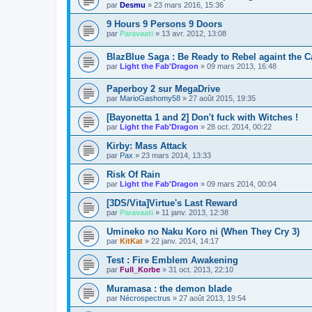
par
Desmu
»
23 mars 2016, 15:36
9 Hours 9 Persons 9 Doors
par
Paravaati
»
13 avr. 2012, 13:08
BlazBlue Saga : Be Ready to Rebel againt the Ca
par
Light the Fab'Dragon
»
09 mars 2013, 16:48
Paperboy 2 sur MegaDrive
par
MarioGashomy58
»
27 août 2015, 19:35
[Bayonetta 1 and 2] Don't fuck with Witches !
par
Light the Fab'Dragon
»
28 oct. 2014, 00:22
Kirby: Mass Attack
par
Pax
»
23 mars 2014, 13:33
Risk Of Rain
par
Light the Fab'Dragon
»
09 mars 2014, 00:04
[3DS/Vita]Virtue's Last Reward
par
Paravaati
»
11 janv. 2013, 12:38
Umineko no Naku Koro ni (When They Cry 3)
par
KitKat
»
22 janv. 2014, 14:17
Test : Fire Emblem Awakening
par
Full_Korbe
»
31 oct. 2013, 22:10
Muramasa : the demon blade
par
Nécrospectrus
»
27 août 2013, 19:54