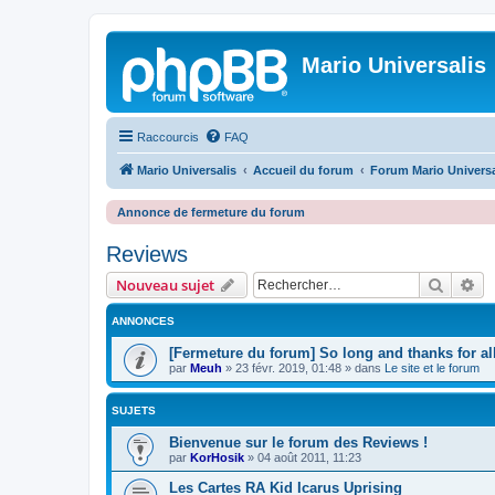
Mario Universalis
Raccourcis
FAQ
Mario Universalis
Accueil du forum
Forum Mario Universa
Annonce de fermeture du forum
Reviews
Recher
Re
Nouveau sujet
ANNONCES
[Fermeture du forum] So long and thanks for all
par
Meuh
»
23 févr. 2019, 01:48
» dans
Le site et le forum
SUJETS
Bienvenue sur le forum des Reviews !
par
KorHosik
»
04 août 2011, 11:23
Les Cartes RA Kid Icarus Uprising