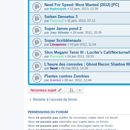
Need For Speed: Most Wanted (2012) [PC]
par
Hydroxyde
»
12 janv. 2013, 12:39
Seiken Densetsu 3
par
Paravaati
»
11 janv. 2013, 07:12
Super James pond 2
par
Joey Wheeler
»
29 sept. 2012, 20:39
Super Scribblenauts
par
Limaperou
»
03 juin 2012, 11:04
Shin Megami Tensi III : Lucifer's Call/Nocturne
par
Paravaati
»
24 juin 2012, 19:10
L'heure des consoles : Ghost Recon Shadow W
par
Seud
»
06 mai 2012, 14:39
Plantes contres Zombies
par
Gemini
»
08 avr. 2012, 12:44
Nouveau sujet
Revenir à l’accueil du forum
PERMISSIONS DU FORUM
Vous
ne pouvez pas
publier de nouveaux sujets dans ce forum
Vous
ne pouvez pas
répondre aux sujets dans ce forum
Vous
ne pouvez pas
modifier vos messages dans ce forum
Vous
ne pouvez pas
supprimer vos messages dans ce forum