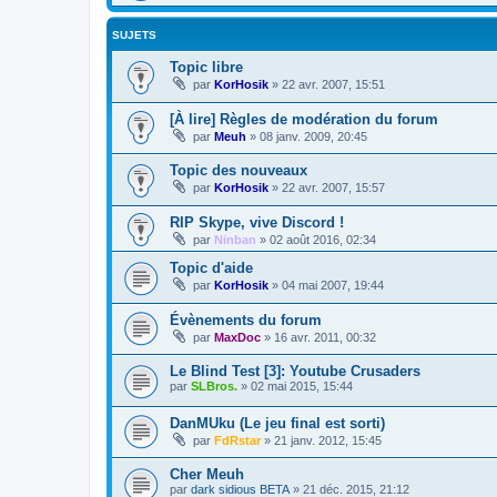
SUJETS
Topic libre
par
KorHosik
»
22 avr. 2007, 15:51
[À lire] Règles de modération du forum
par
Meuh
»
08 janv. 2009, 20:45
Topic des nouveaux
par
KorHosik
»
22 avr. 2007, 15:57
RIP Skype, vive Discord !
par
Ninban
»
02 août 2016, 02:34
Topic d'aide
par
KorHosik
»
04 mai 2007, 19:44
Évènements du forum
par
MaxDoc
»
16 avr. 2011, 00:32
Le Blind Test [3]: Youtube Crusaders
par
SLBros.
»
02 mai 2015, 15:44
DanMUku (Le jeu final est sorti)
par
FdRstar
»
21 janv. 2012, 15:45
Cher Meuh
par
dark sidious BETA
»
21 déc. 2015, 21:12