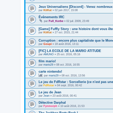
Jeux Universaliens [Discord] - Venez nombreux 
par
KitKat
»
02 juin 2017, 15:08
Évènements IRC
par
Full_Korbe
»
02 juil. 2009, 23:49
[Game] Fuffly Story : une histoire dont vous ête
par
KitKat
»
27 oct. 2015, 21:44
Corruption : encore plus capitaliste que le Mon
par
Goupi
»
18 août 2016, 13:11
[FIC] LA ECOLE DE LA MARIO ATITUDE
par
AMUNO
»
25 oct. 2016, 05:16
film mario!
par
mario29
»
08 oct. 2016, 16:55
carte nintendo!
par
mario29
»
08 oct. 2016, 13:56
Le jeu de FdRstar : Sorcellerie (ce n'est pas un
par
FdRstar
»
04 sept. 2016, 00:42
Le jeu de Jean
par
Jean
»
23 août 2016, 00:41
Détective Darphal
par
Fynmorph
»
10 août 2016, 21:53
The Jackbox Party Pack !