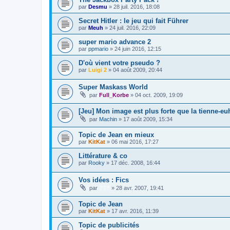
par
Desmu
»
28 juil. 2016, 18:08
Secret Hitler : le jeu qui fait Führer
par
Meuh
»
24 juil. 2016, 22:09
super mario advance 2
par
ppmario
»
24 juin 2016, 12:15
D'où vient votre pseudo ?
par
Luigi 2
»
04 août 2009, 20:44
Super Maskass World
par
Full_Korbe
»
04 oct. 2009, 19:09
[Jeu] Mon image est plus forte que la tienne-euh
par
Machin
»
17 août 2009, 15:34
Topic de Jean en mieux
par
KitKat
»
06 mai 2016, 17:27
Littérature & co
par
Rooky
»
17 déc. 2008, 16:44
Vos idées : Fics
par
???
»
28 avr. 2007, 19:41
Topic de Jean
par
KitKat
»
17 avr. 2016, 11:39
Topic de publicités