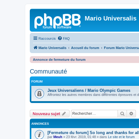
Mario Universalis
Raccourcis
FAQ
Mario Universalis
Accueil du forum
Forum Mario Universa
Annonce de fermeture du forum
Communauté
FORUM
Jeux Universaliens / Mario Olympic Games
Affrontez les autres membres dans différentes épreuves et 
Recher
Re
Nouveau sujet
ANNONCES
[Fermeture du forum] So long and thanks for all
par
Meuh
»
23 févr. 2019, 01:48
» dans
Le site et le forum