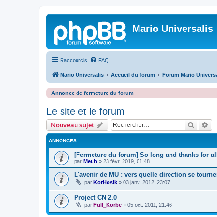
Mario Universalis
Raccourcis
FAQ
Mario Universalis
Accueil du forum
Forum Mario Universa
Annonce de fermeture du forum
Le site et le forum
Recher
Re
Nouveau sujet
ANNONCES
[Fermeture du forum] So long and thanks for all
par
Meuh
»
23 févr. 2019, 01:48
L'avenir de MU : vers quelle direction se tourne
par
KorHosik
»
03 janv. 2012, 23:07
Project CN 2.0
par
Full_Korbe
»
05 oct. 2011, 21:46