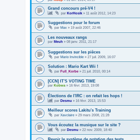
Grand concours pré-V4 !
par
KorHosik
»
11 août 2012, 14:23
Suggestions pour le forum
par
Max
»
19 août 2007, 22:46
Les nouveaux rangs
par
Meuh
»
08 janv. 2011, 21:17
Suggestions sur les pièces
par
Mario Invincible
»
27 juil. 2009, 16:07
Solution : Mario Kart Wii !
par
Full_Korbe
»
21 juil. 2010, 00:14
[CCN] IT'S VOTING TIME
par
Kobwa
»
16 févr. 2013, 19:08
Élections de l'IRC : on refait les hops !
par
Desmu
»
16 févr. 2013, 15:53
Meilleur scores Lakitu's Training
par
Xavclaire
»
29 mars 2008, 21:28
Vous écoutez la musique sur le site ?
par
Desmu
»
22 nov. 2009, 18:40
Revoir le système de notation des tests