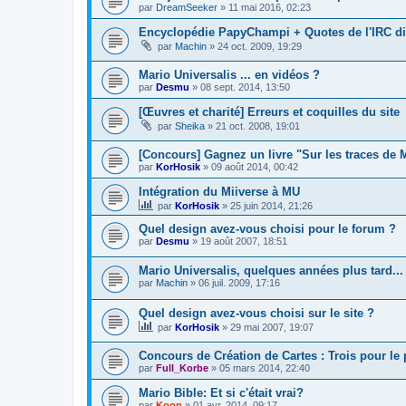
par
DreamSeeker
»
11 mai 2016, 02:23
Encyclopédie PapyChampi + Quotes de l'IRC di
par
Machin
»
24 oct. 2009, 19:29
Mario Universalis ... en vidéos ?
par
Desmu
»
08 sept. 2014, 13:50
[Œuvres et charité] Erreurs et coquilles du site
par
Sheika
»
21 oct. 2008, 19:01
[Concours] Gagnez un livre "Sur les traces de 
par
KorHosik
»
09 août 2014, 00:42
Intégration du Miiverse à MU
par
KorHosik
»
25 juin 2014, 21:26
Quel design avez-vous choisi pour le forum ?
par
Desmu
»
19 août 2007, 18:51
Mario Universalis, quelques années plus tard...
par
Machin
»
06 juil. 2009, 17:16
Quel design avez-vous choisi sur le site ?
par
KorHosik
»
29 mai 2007, 19:07
Concours de Création de Cartes : Trois pour le p
par
Full_Korbe
»
05 mars 2014, 22:40
Mario Bible: Et si c'était vrai?
par
Koop
»
01 avr. 2014, 09:17