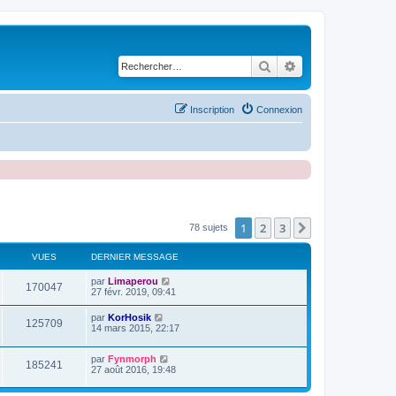
Rechercher
Recherche avancé
Inscription
Connexion
1
2
3
Suivant
78 sujets
VUES
DERNIER MESSAGE
D
par
Limaperou
V
170047
e
27 févr. 2019, 09:41
r
u
n
D
par
KorHosik
V
125709
i
e
14 mars 2015, 22:17
e
e
r
r
u
n
s
m
D
par
Fynmorph
i
V
185241
e
e
e
27 août 2016, 19:48
e
s
r
r
u
s
n
s
m