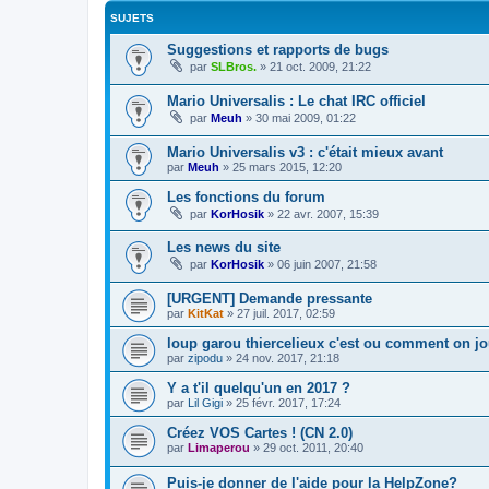
SUJETS
Suggestions et rapports de bugs
par
SLBros.
»
21 oct. 2009, 21:22
Mario Universalis : Le chat IRC officiel
par
Meuh
»
30 mai 2009, 01:22
Mario Universalis v3 : c'était mieux avant
par
Meuh
»
25 mars 2015, 12:20
Les fonctions du forum
par
KorHosik
»
22 avr. 2007, 15:39
Les news du site
par
KorHosik
»
06 juin 2007, 21:58
[URGENT] Demande pressante
par
KitKat
»
27 juil. 2017, 02:59
loup garou thiercelieux c'est ou comment on j
par
zipodu
»
24 nov. 2017, 21:18
Y a t'il quelqu'un en 2017 ?
par
Lil Gigi
»
25 févr. 2017, 17:24
Créez VOS Cartes ! (CN 2.0)
par
Limaperou
»
29 oct. 2011, 20:40
Puis-je donner de l'aide pour la HelpZone?