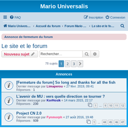
Mario Universalis
FAQ
Inscription
Connexion
R
Mario Universalis
Accueil du forum
Forum Mario Universalis
Le site et le forum
e
Annonce de fermeture du forum
c
Le site et le forum
h
Rechercher
Recherche avanc
Nouveau sujet
e
r
1
2
3
Suivant
78 sujets
c
h
Annonces
e
[Fermeture du forum] So long and thanks for all the fish
Dernier message par
Limaperou
«
27 févr. 2019, 09:41
r
Réponses :
1
L'avenir de MU : vers quelle direction se tourner ?
Dernier message par
KorHosik
«
14 mars 2015, 22:17
Réponses :
230
1
9
10
11
12
…
Project CN 2.0
Dernier message par
Fynmorph
«
27 août 2016, 19:48
Réponses :
939
1
44
45
46
47
…