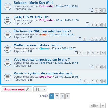
Solution : Mario Kart Wii !
Dernier message par
Full_Korbe
«
28 juin 2013, 13:07
Réponses :
55
1
2
3
[CCN] IT'S VOTING TIME
Dernier message par
Full_Korbe
«
05 avr. 2013, 21:36
Réponses :
77
1
2
3
4
Élections de l'IRC : on refait les hops !
Dernier message par
Goupi
«
18 mars 2013, 21:33
Réponses :
137
1
4
5
6
7
…
Meilleur scores Lakitu's Training
Dernier message par
Cheese
«
17 mars 2013, 16:17
Réponses :
239
1
9
10
11
12
…
Vous écoutez la musique sur le site ?
Dernier message par
Jikkinov12
«
13 janv. 2013, 16:43
Réponses :
52
1
2
3
Revoir le système de notation des tests
Dernier message par
Noob Man
«
28 nov. 2012, 19:03
Réponses :
145
1
5
6
7
8
…
Nouveau sujet
1
2
3
Suivant
78 sujets
Aller