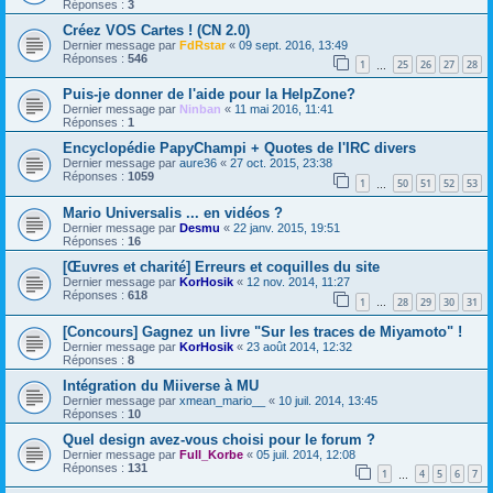
Réponses :
3
Créez VOS Cartes ! (CN 2.0)
Dernier message par
FdRstar
«
09 sept. 2016, 13:49
Réponses :
546
1
25
26
27
28
…
Puis-je donner de l'aide pour la HelpZone?
Dernier message par
Ninban
«
11 mai 2016, 11:41
Réponses :
1
Encyclopédie PapyChampi + Quotes de l'IRC divers
Dernier message par
aure36
«
27 oct. 2015, 23:38
Réponses :
1059
1
50
51
52
53
…
Mario Universalis ... en vidéos ?
Dernier message par
Desmu
«
22 janv. 2015, 19:51
Réponses :
16
[Œuvres et charité] Erreurs et coquilles du site
Dernier message par
KorHosik
«
12 nov. 2014, 11:27
Réponses :
618
1
28
29
30
31
…
[Concours] Gagnez un livre "Sur les traces de Miyamoto" !
Dernier message par
KorHosik
«
23 août 2014, 12:32
Réponses :
8
Intégration du Miiverse à MU
Dernier message par
xmean_mario__
«
10 juil. 2014, 13:45
Réponses :
10
Quel design avez-vous choisi pour le forum ?
Dernier message par
Full_Korbe
«
05 juil. 2014, 12:08
Réponses :
131
1
4
5
6
7
…