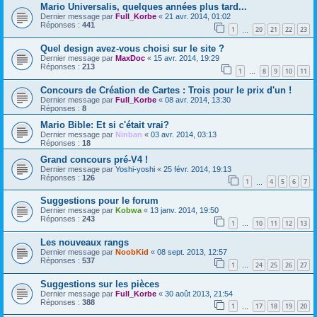
Mario Universalis, quelques années plus tard...
Dernier message par
Full_Korbe
«
21 avr. 2014, 01:02
Réponses :
441
1
20
21
22
23
…
Quel design avez-vous choisi sur le site ?
Dernier message par
MaxDoc
«
15 avr. 2014, 19:29
Réponses :
213
1
8
9
10
11
…
Concours de Création de Cartes : Trois pour le prix d'un !
Dernier message par
Full_Korbe
«
08 avr. 2014, 13:30
Réponses :
8
Mario Bible: Et si c'était vrai?
Dernier message par
Ninban
«
03 avr. 2014, 03:13
Réponses :
18
Grand concours pré-V4 !
Dernier message par
Yoshi-yoshi
«
25 févr. 2014, 19:13
Réponses :
126
1
4
5
6
7
…
Suggestions pour le forum
Dernier message par
Kobwa
«
13 janv. 2014, 19:50
Réponses :
243
1
10
11
12
13
…
Les nouveaux rangs
Dernier message par
NoobKid
«
08 sept. 2013, 12:57
Réponses :
537
1
24
25
26
27
…
Suggestions sur les pièces
Dernier message par
Full_Korbe
«
30 août 2013, 21:54
Réponses :
388
1
17
18
19
20
…