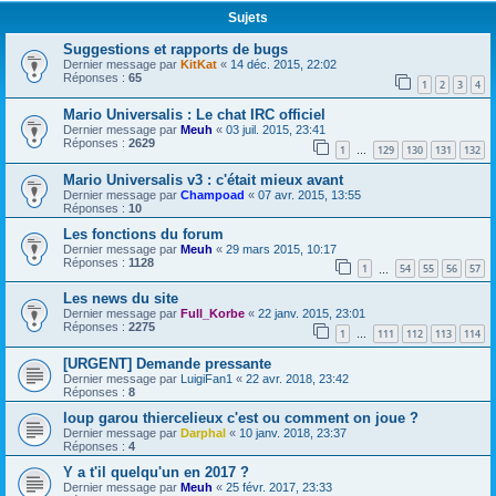
Sujets
Suggestions et rapports de bugs
Dernier message par
KitKat
«
14 déc. 2015, 22:02
Réponses :
65
1
2
3
4
Mario Universalis : Le chat IRC officiel
Dernier message par
Meuh
«
03 juil. 2015, 23:41
Réponses :
2629
1
129
130
131
132
…
Mario Universalis v3 : c'était mieux avant
Dernier message par
Champoad
«
07 avr. 2015, 13:55
Réponses :
10
Les fonctions du forum
Dernier message par
Meuh
«
29 mars 2015, 10:17
Réponses :
1128
1
54
55
56
57
…
Les news du site
Dernier message par
Full_Korbe
«
22 janv. 2015, 23:01
Réponses :
2275
1
111
112
113
114
…
[URGENT] Demande pressante
Dernier message par
LuigiFan1
«
22 avr. 2018, 23:42
Réponses :
8
loup garou thiercelieux c'est ou comment on joue ?
Dernier message par
Darphal
«
10 janv. 2018, 23:37
Réponses :
4
Y a t'il quelqu'un en 2017 ?
Dernier message par
Meuh
«
25 févr. 2017, 23:33