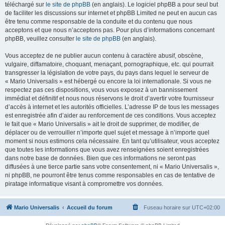
téléchargé sur
le site de phpBB
(en anglais). Le logiciel phpBB a pour seul but
de faciliter les discussions sur internet et phpBB Limited ne peut en aucun cas
être tenu comme responsable de la conduite et du contenu que nous
acceptons et que nous n’acceptons pas. Pour plus d’informations concernant
phpBB, veuillez consulter
le site de phpBB
(en anglais).
Vous acceptez de ne publier aucun contenu à caractère abusif, obscène,
vulgaire, diffamatoire, choquant, menaçant, pornographique, etc. qui pourrait
transgresser la législation de votre pays, du pays dans lequel le serveur de
« Mario Universalis » est hébergé ou encore la loi internationale. Si vous ne
respectez pas ces dispositions, vous vous exposez à un bannissement
immédiat et définitif et nous nous réservons le droit d’avertir votre fournisseur
d’accès à internet et les autorités officielles. L’adresse IP de tous les messages
est enregistrée afin d’aider au renforcement de ces conditions. Vous acceptez
le fait que « Mario Universalis » ait le droit de supprimer, de modifier, de
déplacer ou de verrouiller n’importe quel sujet et message à n’importe quel
moment si nous estimons cela nécessaire. En tant qu’utilisateur, vous acceptez
que toutes les informations que vous avez renseignées soient enregistrées
dans notre base de données. Bien que ces informations ne seront pas
diffusées à une tierce partie sans votre consentement, ni « Mario Universalis »,
ni phpBB, ne pourront être tenus comme responsables en cas de tentative de
piratage informatique visant à compromettre vos données.
Mario Universalis
Accueil du forum
Fuseau horaire sur
UTC+02:00