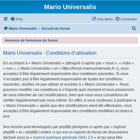
Mario Universalis
FAQ
Inscription
Connexion
R
Mario Universalis
Accueil du forum
e
Annonce de fermeture du forum
c
h
Mario Universalis - Conditions d’utilisation
e
En accédant à « Mario Universalis » (désigné ci-après par « nous », « notre »,
r
« nos », « Mario Universalis » et « https://forum.mariouniversalis.fr »), vous
c
acceptez d’être légalement responsable des conditions suivantes. Si vous
n’acceptez pas d’être légalement responsable de toutes les conditions
h
suivantes, veuillez ne pas utiliser et accéder à « Mario Universalis ». Nous
e
pouvons modifier ces conditions à n’importe quel moment et nous essaierons
de vous informer de ces modifications, bien que nous vous conseillons de
r
vérifier régulièrement par vous-même. En effet, si vous continuez à participer à
« Mario Universalis » après que des modifications aient été effectuées, vous
acceptez d’être légalement responsable des conditions modifiées et mises à
jour.
Nos forums sont développés par phpBB (désignés ci-après par « logiciel
phpBB » et « phpBB Limited ») qui est un logiciel de forum de discussions
déclaré sous la «
licence publique générale GNU 2.0
» et qui peut être