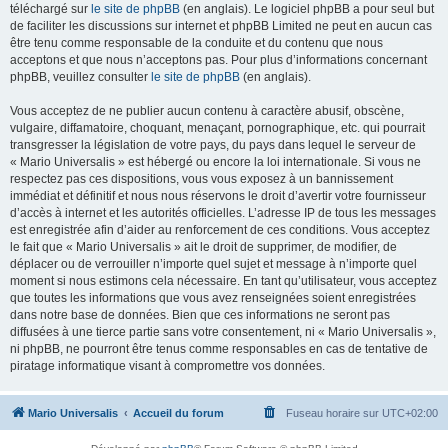
téléchargé sur
le site de phpBB
(en anglais). Le logiciel phpBB a pour seul but
de faciliter les discussions sur internet et phpBB Limited ne peut en aucun cas
être tenu comme responsable de la conduite et du contenu que nous
acceptons et que nous n’acceptons pas. Pour plus d’informations concernant
phpBB, veuillez consulter
le site de phpBB
(en anglais).
Vous acceptez de ne publier aucun contenu à caractère abusif, obscène,
vulgaire, diffamatoire, choquant, menaçant, pornographique, etc. qui pourrait
transgresser la législation de votre pays, du pays dans lequel le serveur de
« Mario Universalis » est hébergé ou encore la loi internationale. Si vous ne
respectez pas ces dispositions, vous vous exposez à un bannissement
immédiat et définitif et nous nous réservons le droit d’avertir votre fournisseur
d’accès à internet et les autorités officielles. L’adresse IP de tous les messages
est enregistrée afin d’aider au renforcement de ces conditions. Vous acceptez
le fait que « Mario Universalis » ait le droit de supprimer, de modifier, de
déplacer ou de verrouiller n’importe quel sujet et message à n’importe quel
moment si nous estimons cela nécessaire. En tant qu’utilisateur, vous acceptez
que toutes les informations que vous avez renseignées soient enregistrées
dans notre base de données. Bien que ces informations ne seront pas
diffusées à une tierce partie sans votre consentement, ni « Mario Universalis »,
ni phpBB, ne pourront être tenus comme responsables en cas de tentative de
piratage informatique visant à compromettre vos données.
Mario Universalis
Accueil du forum
Fuseau horaire sur
UTC+02:00