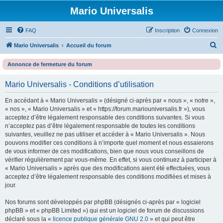
Mario Universalis
FAQ
Inscription
Connexion
R
Mario Universalis
Accueil du forum
e
Annonce de fermeture du forum
c
h
Mario Universalis - Conditions d’utilisation
e
En accédant à « Mario Universalis » (désigné ci-après par « nous », « notre »,
r
« nos », « Mario Universalis » et « https://forum.mariouniversalis.fr »), vous
c
acceptez d’être légalement responsable des conditions suivantes. Si vous
n’acceptez pas d’être légalement responsable de toutes les conditions
h
suivantes, veuillez ne pas utiliser et accéder à « Mario Universalis ». Nous
e
pouvons modifier ces conditions à n’importe quel moment et nous essaierons
de vous informer de ces modifications, bien que nous vous conseillons de
r
vérifier régulièrement par vous-même. En effet, si vous continuez à participer à
« Mario Universalis » après que des modifications aient été effectuées, vous
acceptez d’être légalement responsable des conditions modifiées et mises à
jour.
Nos forums sont développés par phpBB (désignés ci-après par « logiciel
phpBB » et « phpBB Limited ») qui est un logiciel de forum de discussions
déclaré sous la «
licence publique générale GNU 2.0
» et qui peut être