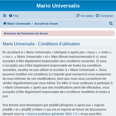
Mario Universalis
FAQ
Inscription
Connexion
R
Mario Universalis
Accueil du forum
e
Annonce de fermeture du forum
c
h
Mario Universalis - Conditions d’utilisation
e
En accédant à « Mario Universalis » (désigné ci-après par « nous », « notre »,
r
« nos », « Mario Universalis » et « https://forum.mariouniversalis.fr »), vous
c
acceptez d’être légalement responsable des conditions suivantes. Si vous
n’acceptez pas d’être légalement responsable de toutes les conditions
h
suivantes, veuillez ne pas utiliser et accéder à « Mario Universalis ». Nous
e
pouvons modifier ces conditions à n’importe quel moment et nous essaierons
de vous informer de ces modifications, bien que nous vous conseillons de
r
vérifier régulièrement par vous-même. En effet, si vous continuez à participer à
« Mario Universalis » après que des modifications aient été effectuées, vous
acceptez d’être légalement responsable des conditions modifiées et mises à
jour.
Nos forums sont développés par phpBB (désignés ci-après par « logiciel
phpBB » et « phpBB Limited ») qui est un logiciel de forum de discussions
déclaré sous la «
licence publique générale GNU 2.0
» et qui peut être