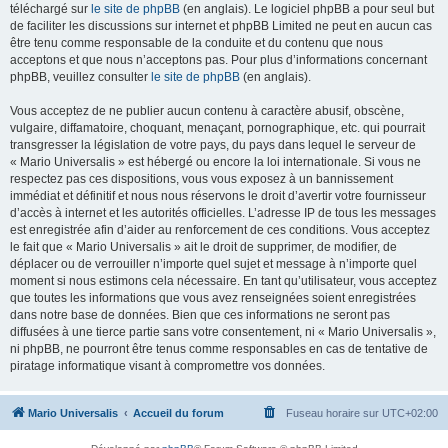
téléchargé sur
le site de phpBB
(en anglais). Le logiciel phpBB a pour seul but
de faciliter les discussions sur internet et phpBB Limited ne peut en aucun cas
être tenu comme responsable de la conduite et du contenu que nous
acceptons et que nous n’acceptons pas. Pour plus d’informations concernant
phpBB, veuillez consulter
le site de phpBB
(en anglais).
Vous acceptez de ne publier aucun contenu à caractère abusif, obscène,
vulgaire, diffamatoire, choquant, menaçant, pornographique, etc. qui pourrait
transgresser la législation de votre pays, du pays dans lequel le serveur de
« Mario Universalis » est hébergé ou encore la loi internationale. Si vous ne
respectez pas ces dispositions, vous vous exposez à un bannissement
immédiat et définitif et nous nous réservons le droit d’avertir votre fournisseur
d’accès à internet et les autorités officielles. L’adresse IP de tous les messages
est enregistrée afin d’aider au renforcement de ces conditions. Vous acceptez
le fait que « Mario Universalis » ait le droit de supprimer, de modifier, de
déplacer ou de verrouiller n’importe quel sujet et message à n’importe quel
moment si nous estimons cela nécessaire. En tant qu’utilisateur, vous acceptez
que toutes les informations que vous avez renseignées soient enregistrées
dans notre base de données. Bien que ces informations ne seront pas
diffusées à une tierce partie sans votre consentement, ni « Mario Universalis »,
ni phpBB, ne pourront être tenus comme responsables en cas de tentative de
piratage informatique visant à compromettre vos données.
Mario Universalis
Accueil du forum
Fuseau horaire sur
UTC+02:00