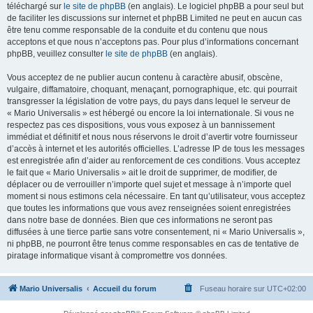
téléchargé sur
le site de phpBB
(en anglais). Le logiciel phpBB a pour seul but
de faciliter les discussions sur internet et phpBB Limited ne peut en aucun cas
être tenu comme responsable de la conduite et du contenu que nous
acceptons et que nous n’acceptons pas. Pour plus d’informations concernant
phpBB, veuillez consulter
le site de phpBB
(en anglais).
Vous acceptez de ne publier aucun contenu à caractère abusif, obscène,
vulgaire, diffamatoire, choquant, menaçant, pornographique, etc. qui pourrait
transgresser la législation de votre pays, du pays dans lequel le serveur de
« Mario Universalis » est hébergé ou encore la loi internationale. Si vous ne
respectez pas ces dispositions, vous vous exposez à un bannissement
immédiat et définitif et nous nous réservons le droit d’avertir votre fournisseur
d’accès à internet et les autorités officielles. L’adresse IP de tous les messages
est enregistrée afin d’aider au renforcement de ces conditions. Vous acceptez
le fait que « Mario Universalis » ait le droit de supprimer, de modifier, de
déplacer ou de verrouiller n’importe quel sujet et message à n’importe quel
moment si nous estimons cela nécessaire. En tant qu’utilisateur, vous acceptez
que toutes les informations que vous avez renseignées soient enregistrées
dans notre base de données. Bien que ces informations ne seront pas
diffusées à une tierce partie sans votre consentement, ni « Mario Universalis »,
ni phpBB, ne pourront être tenus comme responsables en cas de tentative de
piratage informatique visant à compromettre vos données.
Mario Universalis
Accueil du forum
Fuseau horaire sur
UTC+02:00