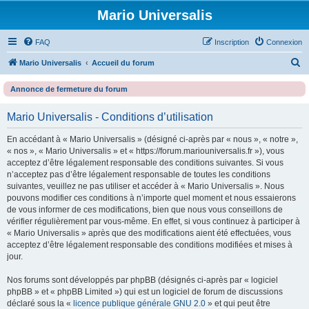
Mario Universalis
FAQ
Inscription
Connexion
R
Mario Universalis
Accueil du forum
e
Annonce de fermeture du forum
c
h
Mario Universalis - Conditions d’utilisation
e
En accédant à « Mario Universalis » (désigné ci-après par « nous », « notre »,
r
« nos », « Mario Universalis » et « https://forum.mariouniversalis.fr »), vous
c
acceptez d’être légalement responsable des conditions suivantes. Si vous
n’acceptez pas d’être légalement responsable de toutes les conditions
h
suivantes, veuillez ne pas utiliser et accéder à « Mario Universalis ». Nous
e
pouvons modifier ces conditions à n’importe quel moment et nous essaierons
de vous informer de ces modifications, bien que nous vous conseillons de
r
vérifier régulièrement par vous-même. En effet, si vous continuez à participer à
« Mario Universalis » après que des modifications aient été effectuées, vous
acceptez d’être légalement responsable des conditions modifiées et mises à
jour.
Nos forums sont développés par phpBB (désignés ci-après par « logiciel
phpBB » et « phpBB Limited ») qui est un logiciel de forum de discussions
déclaré sous la «
licence publique générale GNU 2.0
» et qui peut être