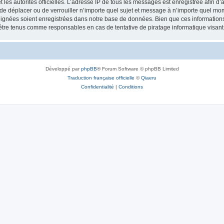
 et les autorités officielles. L’adresse IP de tous les messages est enregistrée afin 
, de déplacer ou de verrouiller n’importe quel sujet et message à n’importe quel mom
ignées soient enregistrées dans notre base de données. Bien que ces informations n
 être tenus comme responsables en cas de tentative de piratage informatique visa
Développé par
phpBB
® Forum Software © phpBB Limited
Traduction française officielle
©
Qiaeru
Confidentialité
|
Conditions