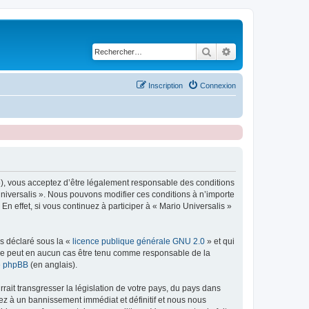
Rechercher
Recherche avancé
Inscription
Connexion
r »), vous acceptez d’être légalement responsable des conditions
Universalis ». Nous pouvons modifier ces conditions à n’importe
 effet, si vous continuez à participer à « Mario Universalis »
ns déclaré sous la «
licence publique générale GNU 2.0
» et qui
ed ne peut en aucun cas être tenu comme responsable de la
de phpBB
(en anglais).
ait transgresser la législation de votre pays, du pays dans
sez à un bannissement immédiat et définitif et nous nous