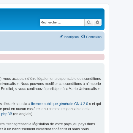
Rechercher
Recherche avancé
Inscription
Connexion
r »), vous acceptez d’être légalement responsable des conditions
Universalis ». Nous pouvons modifier ces conditions à n’importe
 effet, si vous continuez à participer à « Mario Universalis »
ns déclaré sous la «
licence publique générale GNU 2.0
» et qui
ed ne peut en aucun cas être tenu comme responsable de la
de phpBB
(en anglais).
ait transgresser la législation de votre pays, du pays dans
sez à un bannissement immédiat et définitif et nous nous