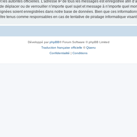
 et les autorités officielles. L’adresse IP de tous les messages est enregistrée afin 
, de déplacer ou de verrouiller n’importe quel sujet et message à n’importe quel mom
ignées soient enregistrées dans notre base de données. Bien que ces informations n
 être tenus comme responsables en cas de tentative de piratage informatique visa
Développé par
phpBB
® Forum Software © phpBB Limited
Traduction française officielle
©
Qiaeru
Confidentialité
|
Conditions