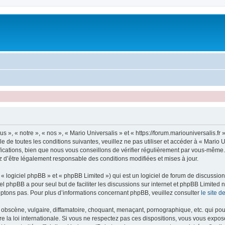
s », « notre », « nos », « Mario Universalis » et « https://forum.mariouniversalis.f
 de toutes les conditions suivantes, veuillez ne pas utiliser et accéder à « Mario 
ations, bien que nous vous conseillons de vérifier régulièrement par vous-même. En
z d’être légalement responsable des conditions modifiées et mises à jour.
 logiciel phpBB » et « phpBB Limited ») qui est un logiciel de forum de discussio
iel phpBB a pour seul but de faciliter les discussions sur internet et phpBB Limit
ptons pas. Pour plus d’informations concernant phpBB, veuillez consulter
le site 
obscène, vulgaire, diffamatoire, choquant, menaçant, pornographique, etc. qui pourr
e la loi internationale. Si vous ne respectez pas ces dispositions, vous vous expo