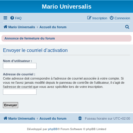
Mario Universalis
FAQ
Inscription
Connexion
R
Mario Universalis
Accueil du forum
e
Annonce de fermeture du forum
c
h
Envoyer le courriel d’activation
e
Nom d’utilisateur :
r
c
Adresse de courriel :
h
Cette adresse doit correspondre à l’adresse de courriel associée à votre compte. Si
vous ne l’avez jamais modifié depuis le panneau de contrôle de l’utilisateur, il s’agit de
e
l’adresse de courriel que vous avez spécifiée lors de votre inscription.
r
Mario Universalis
Accueil du forum
Fuseau horaire sur
UTC+02:00
Développé par
phpBB
® Forum Software © phpBB Limited