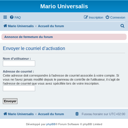
Mario Universalis
FAQ
Inscription
Connexion
R
Mario Universalis
Accueil du forum
e
Annonce de fermeture du forum
c
h
Envoyer le courriel d’activation
e
Nom d’utilisateur :
r
c
Adresse de courriel :
h
Cette adresse doit correspondre à l’adresse de courriel associée à votre compte. Si
vous ne l’avez jamais modifié depuis le panneau de contrôle de l’utilisateur, il s’agit de
e
l’adresse de courriel que vous avez spécifiée lors de votre inscription.
r
Mario Universalis
Accueil du forum
Fuseau horaire sur
UTC+02:00
Développé par
phpBB
® Forum Software © phpBB Limited