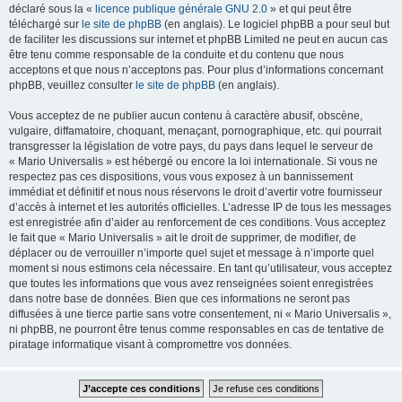
déclaré sous la «
licence publique générale GNU 2.0
» et qui peut être
téléchargé sur
le site de phpBB
(en anglais). Le logiciel phpBB a pour seul but
de faciliter les discussions sur internet et phpBB Limited ne peut en aucun cas
être tenu comme responsable de la conduite et du contenu que nous
acceptons et que nous n’acceptons pas. Pour plus d’informations concernant
phpBB, veuillez consulter
le site de phpBB
(en anglais).
Vous acceptez de ne publier aucun contenu à caractère abusif, obscène,
vulgaire, diffamatoire, choquant, menaçant, pornographique, etc. qui pourrait
transgresser la législation de votre pays, du pays dans lequel le serveur de
« Mario Universalis » est hébergé ou encore la loi internationale. Si vous ne
respectez pas ces dispositions, vous vous exposez à un bannissement
immédiat et définitif et nous nous réservons le droit d’avertir votre fournisseur
d’accès à internet et les autorités officielles. L’adresse IP de tous les messages
est enregistrée afin d’aider au renforcement de ces conditions. Vous acceptez
le fait que « Mario Universalis » ait le droit de supprimer, de modifier, de
déplacer ou de verrouiller n’importe quel sujet et message à n’importe quel
moment si nous estimons cela nécessaire. En tant qu’utilisateur, vous acceptez
que toutes les informations que vous avez renseignées soient enregistrées
dans notre base de données. Bien que ces informations ne seront pas
diffusées à une tierce partie sans votre consentement, ni « Mario Universalis »,
ni phpBB, ne pourront être tenus comme responsables en cas de tentative de
piratage informatique visant à compromettre vos données.