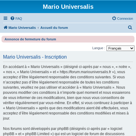
Mario Universalis
FAQ
Connexion
R
Mario Universalis
Accueil du forum
e
Annonce de fermeture du forum
c
Langue :
h
Mario Universalis - Inscription
e
r
En accédant à « Mario Universalis » (désigné ci-après par « nous », « notre »,
c
« nos », « Mario Universalis » et « https://forum.mariouniversalis.fr »), vous
acceptez d’être légalement responsable des conditions suivantes. Si vous
h
n’acceptez pas d’être légalement responsable de toutes les conditions
e
suivantes, veuillez ne pas utiliser et accéder à « Mario Universalis ». Nous
pouvons modifier ces conditions à n’importe quel moment et nous essaierons
r
de vous informer de ces modifications, bien que nous vous conseillons de
vérifier régulièrement par vous-même. En effet, si vous continuez à participer à
« Mario Universalis » après que des modifications aient été effectuées, vous
acceptez d’être légalement responsable des conditions modifiées et mises à
jour.
Nos forums sont développés par phpBB (désignés ci-après par « logiciel
phpBB » et « phpBB Limited ») qui est un logiciel de forum de discussions