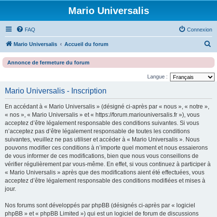
Mario Universalis
FAQ
Connexion
R
Mario Universalis
Accueil du forum
e
Annonce de fermeture du forum
c
Langue :
h
Mario Universalis - Inscription
e
r
En accédant à « Mario Universalis » (désigné ci-après par « nous », « notre »,
c
« nos », « Mario Universalis » et « https://forum.mariouniversalis.fr »), vous
acceptez d’être légalement responsable des conditions suivantes. Si vous
h
n’acceptez pas d’être légalement responsable de toutes les conditions
e
suivantes, veuillez ne pas utiliser et accéder à « Mario Universalis ». Nous
pouvons modifier ces conditions à n’importe quel moment et nous essaierons
r
de vous informer de ces modifications, bien que nous vous conseillons de
vérifier régulièrement par vous-même. En effet, si vous continuez à participer à
« Mario Universalis » après que des modifications aient été effectuées, vous
acceptez d’être légalement responsable des conditions modifiées et mises à
jour.
Nos forums sont développés par phpBB (désignés ci-après par « logiciel
phpBB » et « phpBB Limited ») qui est un logiciel de forum de discussions