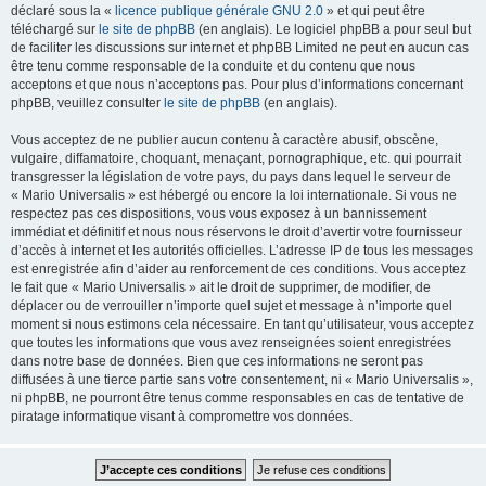
déclaré sous la «
licence publique générale GNU 2.0
» et qui peut être
téléchargé sur
le site de phpBB
(en anglais). Le logiciel phpBB a pour seul but
de faciliter les discussions sur internet et phpBB Limited ne peut en aucun cas
être tenu comme responsable de la conduite et du contenu que nous
acceptons et que nous n’acceptons pas. Pour plus d’informations concernant
phpBB, veuillez consulter
le site de phpBB
(en anglais).
Vous acceptez de ne publier aucun contenu à caractère abusif, obscène,
vulgaire, diffamatoire, choquant, menaçant, pornographique, etc. qui pourrait
transgresser la législation de votre pays, du pays dans lequel le serveur de
« Mario Universalis » est hébergé ou encore la loi internationale. Si vous ne
respectez pas ces dispositions, vous vous exposez à un bannissement
immédiat et définitif et nous nous réservons le droit d’avertir votre fournisseur
d’accès à internet et les autorités officielles. L’adresse IP de tous les messages
est enregistrée afin d’aider au renforcement de ces conditions. Vous acceptez
le fait que « Mario Universalis » ait le droit de supprimer, de modifier, de
déplacer ou de verrouiller n’importe quel sujet et message à n’importe quel
moment si nous estimons cela nécessaire. En tant qu’utilisateur, vous acceptez
que toutes les informations que vous avez renseignées soient enregistrées
dans notre base de données. Bien que ces informations ne seront pas
diffusées à une tierce partie sans votre consentement, ni « Mario Universalis »,
ni phpBB, ne pourront être tenus comme responsables en cas de tentative de
piratage informatique visant à compromettre vos données.