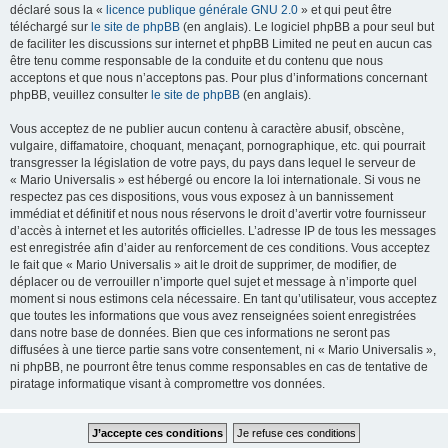
déclaré sous la «
licence publique générale GNU 2.0
» et qui peut être
téléchargé sur
le site de phpBB
(en anglais). Le logiciel phpBB a pour seul but
de faciliter les discussions sur internet et phpBB Limited ne peut en aucun cas
être tenu comme responsable de la conduite et du contenu que nous
acceptons et que nous n’acceptons pas. Pour plus d’informations concernant
phpBB, veuillez consulter
le site de phpBB
(en anglais).
Vous acceptez de ne publier aucun contenu à caractère abusif, obscène,
vulgaire, diffamatoire, choquant, menaçant, pornographique, etc. qui pourrait
transgresser la législation de votre pays, du pays dans lequel le serveur de
« Mario Universalis » est hébergé ou encore la loi internationale. Si vous ne
respectez pas ces dispositions, vous vous exposez à un bannissement
immédiat et définitif et nous nous réservons le droit d’avertir votre fournisseur
d’accès à internet et les autorités officielles. L’adresse IP de tous les messages
est enregistrée afin d’aider au renforcement de ces conditions. Vous acceptez
le fait que « Mario Universalis » ait le droit de supprimer, de modifier, de
déplacer ou de verrouiller n’importe quel sujet et message à n’importe quel
moment si nous estimons cela nécessaire. En tant qu’utilisateur, vous acceptez
que toutes les informations que vous avez renseignées soient enregistrées
dans notre base de données. Bien que ces informations ne seront pas
diffusées à une tierce partie sans votre consentement, ni « Mario Universalis »,
ni phpBB, ne pourront être tenus comme responsables en cas de tentative de
piratage informatique visant à compromettre vos données.