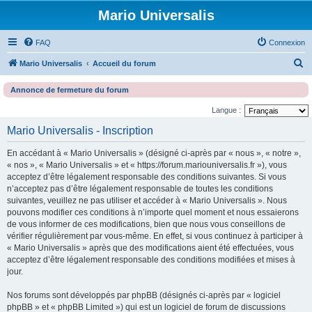
Mario Universalis
FAQ
Connexion
R
Mario Universalis
Accueil du forum
e
Annonce de fermeture du forum
c
Langue :
h
Mario Universalis - Inscription
e
r
En accédant à « Mario Universalis » (désigné ci-après par « nous », « notre »,
c
« nos », « Mario Universalis » et « https://forum.mariouniversalis.fr »), vous
acceptez d’être légalement responsable des conditions suivantes. Si vous
h
n’acceptez pas d’être légalement responsable de toutes les conditions
e
suivantes, veuillez ne pas utiliser et accéder à « Mario Universalis ». Nous
pouvons modifier ces conditions à n’importe quel moment et nous essaierons
r
de vous informer de ces modifications, bien que nous vous conseillons de
vérifier régulièrement par vous-même. En effet, si vous continuez à participer à
« Mario Universalis » après que des modifications aient été effectuées, vous
acceptez d’être légalement responsable des conditions modifiées et mises à
jour.
Nos forums sont développés par phpBB (désignés ci-après par « logiciel
phpBB » et « phpBB Limited ») qui est un logiciel de forum de discussions