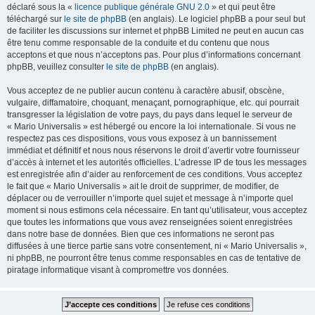
déclaré sous la «
licence publique générale GNU 2.0
» et qui peut être
téléchargé sur
le site de phpBB
(en anglais). Le logiciel phpBB a pour seul but
de faciliter les discussions sur internet et phpBB Limited ne peut en aucun cas
être tenu comme responsable de la conduite et du contenu que nous
acceptons et que nous n’acceptons pas. Pour plus d’informations concernant
phpBB, veuillez consulter
le site de phpBB
(en anglais).
Vous acceptez de ne publier aucun contenu à caractère abusif, obscène,
vulgaire, diffamatoire, choquant, menaçant, pornographique, etc. qui pourrait
transgresser la législation de votre pays, du pays dans lequel le serveur de
« Mario Universalis » est hébergé ou encore la loi internationale. Si vous ne
respectez pas ces dispositions, vous vous exposez à un bannissement
immédiat et définitif et nous nous réservons le droit d’avertir votre fournisseur
d’accès à internet et les autorités officielles. L’adresse IP de tous les messages
est enregistrée afin d’aider au renforcement de ces conditions. Vous acceptez
le fait que « Mario Universalis » ait le droit de supprimer, de modifier, de
déplacer ou de verrouiller n’importe quel sujet et message à n’importe quel
moment si nous estimons cela nécessaire. En tant qu’utilisateur, vous acceptez
que toutes les informations que vous avez renseignées soient enregistrées
dans notre base de données. Bien que ces informations ne seront pas
diffusées à une tierce partie sans votre consentement, ni « Mario Universalis »,
ni phpBB, ne pourront être tenus comme responsables en cas de tentative de
piratage informatique visant à compromettre vos données.