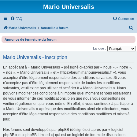
Mario Universalis
FAQ
Connexion
R
Mario Universalis
Accueil du forum
e
Annonce de fermeture du forum
c
Langue :
h
Mario Universalis - Inscription
e
r
En accédant à « Mario Universalis » (désigné ci-après par « nous », « notre »,
c
« nos », « Mario Universalis » et « https://forum.mariouniversalis.fr »), vous
acceptez d’être légalement responsable des conditions suivantes. Si vous
h
n’acceptez pas d’être légalement responsable de toutes les conditions
e
suivantes, veuillez ne pas utiliser et accéder à « Mario Universalis ». Nous
pouvons modifier ces conditions à n’importe quel moment et nous essaierons
r
de vous informer de ces modifications, bien que nous vous conseillons de
vérifier régulièrement par vous-même. En effet, si vous continuez à participer à
« Mario Universalis » après que des modifications aient été effectuées, vous
acceptez d’être légalement responsable des conditions modifiées et mises à
jour.
Nos forums sont développés par phpBB (désignés ci-après par « logiciel
phpBB » et « phpBB Limited ») qui est un logiciel de forum de discussions