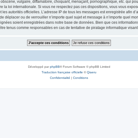
obscène, vulgaire, diffamatoire, choquant, menaçant, pornographique, etc. qui pourr
e la loi internationale. Si vous ne respectez pas ces dispositions, vous vous expo
 et les autorités officielles. L’adresse IP de tous les messages est enregistrée afin 
, de déplacer ou de verrouiller n’importe quel sujet et message à n’importe quel mom
ignées soient enregistrées dans notre base de données. Bien que ces informations n
 être tenus comme responsables en cas de tentative de piratage informatique visa
Développé par
phpBB
® Forum Software © phpBB Limited
Traduction française officielle
©
Qiaeru
Confidentialité
|
Conditions