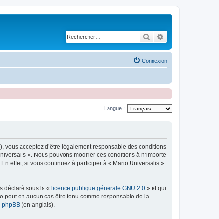
Rechercher
Recherche avancé
Connexion
Langue :
r »), vous acceptez d’être légalement responsable des conditions
Universalis ». Nous pouvons modifier ces conditions à n’importe
 effet, si vous continuez à participer à « Mario Universalis »
ns déclaré sous la «
licence publique générale GNU 2.0
» et qui
ed ne peut en aucun cas être tenu comme responsable de la
de phpBB
(en anglais).