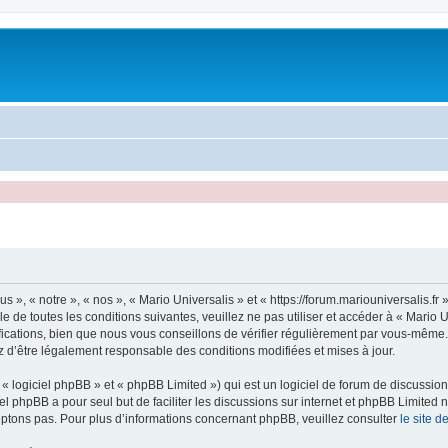
s », « notre », « nos », « Mario Universalis » et « https://forum.mariouniversalis.f
 de toutes les conditions suivantes, veuillez ne pas utiliser et accéder à « Mario 
ations, bien que nous vous conseillons de vérifier régulièrement par vous-même. En
z d’être légalement responsable des conditions modifiées et mises à jour.
 logiciel phpBB » et « phpBB Limited ») qui est un logiciel de forum de discussio
iel phpBB a pour seul but de faciliter les discussions sur internet et phpBB Limit
ptons pas. Pour plus d’informations concernant phpBB, veuillez consulter
le site 