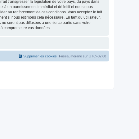
ait transgresser la législation de votre pays, du pays dans
sez à un bannissement immédiat et définitif et nous nous
d’aider au renforcement de ces conditions. Vous acceptez le fait
ent si nous estimons cela nécessaire. En tant qu’utilisateur,
e seront pas diffusées à une tierce partie sans votre
nt à compromettre vos données.
Supprimer les cookies
Fuseau horaire sur
UTC+02:00