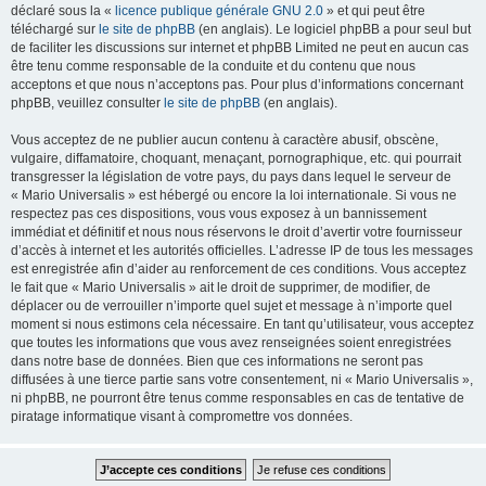
déclaré sous la «
licence publique générale GNU 2.0
» et qui peut être
téléchargé sur
le site de phpBB
(en anglais). Le logiciel phpBB a pour seul but
de faciliter les discussions sur internet et phpBB Limited ne peut en aucun cas
être tenu comme responsable de la conduite et du contenu que nous
acceptons et que nous n’acceptons pas. Pour plus d’informations concernant
phpBB, veuillez consulter
le site de phpBB
(en anglais).
Vous acceptez de ne publier aucun contenu à caractère abusif, obscène,
vulgaire, diffamatoire, choquant, menaçant, pornographique, etc. qui pourrait
transgresser la législation de votre pays, du pays dans lequel le serveur de
« Mario Universalis » est hébergé ou encore la loi internationale. Si vous ne
respectez pas ces dispositions, vous vous exposez à un bannissement
immédiat et définitif et nous nous réservons le droit d’avertir votre fournisseur
d’accès à internet et les autorités officielles. L’adresse IP de tous les messages
est enregistrée afin d’aider au renforcement de ces conditions. Vous acceptez
le fait que « Mario Universalis » ait le droit de supprimer, de modifier, de
déplacer ou de verrouiller n’importe quel sujet et message à n’importe quel
moment si nous estimons cela nécessaire. En tant qu’utilisateur, vous acceptez
que toutes les informations que vous avez renseignées soient enregistrées
dans notre base de données. Bien que ces informations ne seront pas
diffusées à une tierce partie sans votre consentement, ni « Mario Universalis »,
ni phpBB, ne pourront être tenus comme responsables en cas de tentative de
piratage informatique visant à compromettre vos données.