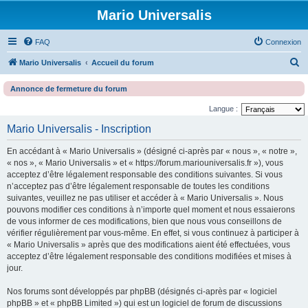
Mario Universalis
FAQ
Connexion
R
Mario Universalis
Accueil du forum
e
Annonce de fermeture du forum
c
Langue :
h
Mario Universalis - Inscription
e
r
En accédant à « Mario Universalis » (désigné ci-après par « nous », « notre »,
c
« nos », « Mario Universalis » et « https://forum.mariouniversalis.fr »), vous
acceptez d’être légalement responsable des conditions suivantes. Si vous
h
n’acceptez pas d’être légalement responsable de toutes les conditions
e
suivantes, veuillez ne pas utiliser et accéder à « Mario Universalis ». Nous
pouvons modifier ces conditions à n’importe quel moment et nous essaierons
r
de vous informer de ces modifications, bien que nous vous conseillons de
vérifier régulièrement par vous-même. En effet, si vous continuez à participer à
« Mario Universalis » après que des modifications aient été effectuées, vous
acceptez d’être légalement responsable des conditions modifiées et mises à
jour.
Nos forums sont développés par phpBB (désignés ci-après par « logiciel
phpBB » et « phpBB Limited ») qui est un logiciel de forum de discussions