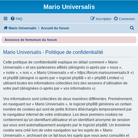
Mario Universalis
FAQ
Inscription
Connexion
R
Mario Universalis
Accueil du forum
e
Annonce de fermeture du forum
c
h
Mario Universalis - Politique de confidentialité
e
Cette politique de confidentialité explique en détail comment « Mario
r
Universalis » et ses partenaires affiliés (désignés ci-après par « nous »,
c
« notre », « nos », « Mario Universalis » et « https://forum.mariouniversalis.fr »)
et phpBB (désigné ci-après par « logiciel phpBB » et « phpBB Limited »)
h
utilisent toutes les informations collectées lors des sessions d’utilisation de
e
votre part (désignées ci-après par « vos informations »).
r
Vos informations sont collectées de deux manières différentes. Premièrement,
en naviguant sur « Mario Universalis », le logiciel phpBB génèrera un certain
nombre de cookies qui sont de petits fichiers téléchargés temporairement par
le navigateur internet de votre ordinateur. Les deux premiers cookies ne
contiennent qu’un identifiant utilisateur et un identifiant anonyme de session
qui vous sont automatiquement assignés par le logiciel phpBB. Un troisième
cookie sera créé lors de votre navigation sur les sujets de « Mario
Universalis », archivant de ce fait tous les sujets que vous avez consultés et