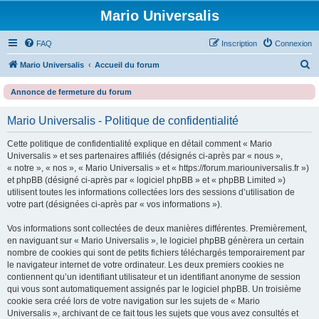
Mario Universalis
FAQ
Inscription
Connexion
R
Mario Universalis
Accueil du forum
e
Annonce de fermeture du forum
c
h
Mario Universalis - Politique de confidentialité
e
Cette politique de confidentialité explique en détail comment « Mario
r
Universalis » et ses partenaires affiliés (désignés ci-après par « nous »,
c
« notre », « nos », « Mario Universalis » et « https://forum.mariouniversalis.fr »)
et phpBB (désigné ci-après par « logiciel phpBB » et « phpBB Limited »)
h
utilisent toutes les informations collectées lors des sessions d’utilisation de
e
votre part (désignées ci-après par « vos informations »).
r
Vos informations sont collectées de deux manières différentes. Premièrement,
en naviguant sur « Mario Universalis », le logiciel phpBB génèrera un certain
nombre de cookies qui sont de petits fichiers téléchargés temporairement par
le navigateur internet de votre ordinateur. Les deux premiers cookies ne
contiennent qu’un identifiant utilisateur et un identifiant anonyme de session
qui vous sont automatiquement assignés par le logiciel phpBB. Un troisième
cookie sera créé lors de votre navigation sur les sujets de « Mario
Universalis », archivant de ce fait tous les sujets que vous avez consultés et