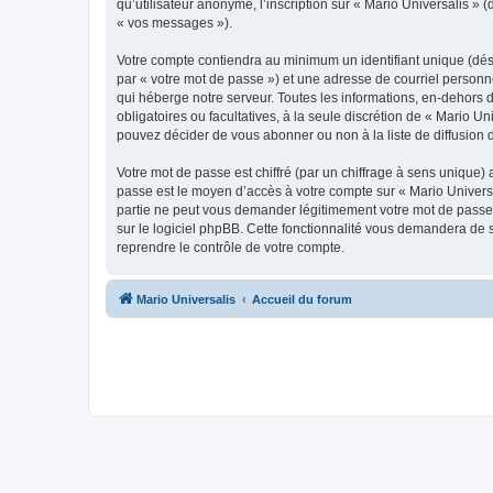
qu’utilisateur anonyme, l’inscription sur « Mario Universalis »
« vos messages »).
Votre compte contiendra au minimum un identifiant unique (dés
par « votre mot de passe ») et une adresse de courriel personn
qui héberge notre serveur. Toutes les informations, en-dehors de
obligatoires ou facultatives, à la seule discrétion de « Mario 
pouvez décider de vous abonner ou non à la liste de diffusion 
Votre mot de passe est chiffré (par un chiffrage à sens unique) 
passe est le moyen d’accès à votre compte sur « Mario Universa
partie ne peut vous demander légitimement votre mot de passe. 
sur le logiciel phpBB. Cette fonctionnalité vous demandera de s
reprendre le contrôle de votre compte.
Mario Universalis
Accueil du forum