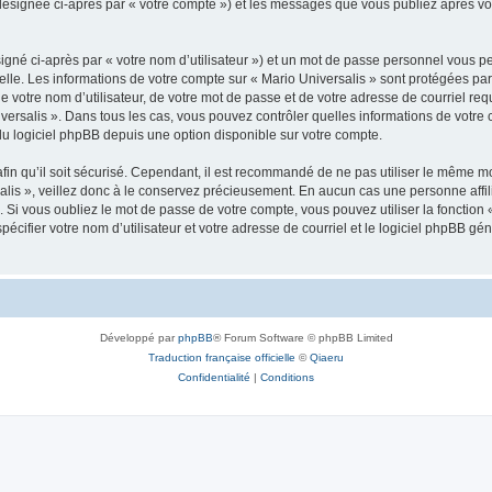
 (désignée ci-après par « votre compte ») et les messages que vous publiez après vot
igné ci-après par « votre nom d’utilisateur ») et un mot de passe personnel vous p
elle. Les informations de votre compte sur « Mario Universalis » sont protégées pa
 votre nom d’utilisateur, de votre mot de passe et de votre adresse de courriel requ
Universalis ». Dans tous les cas, vous pouvez contrôler quelles informations de vot
du logiciel phpBB depuis une option disponible sur votre compte.
afin qu’il soit sécurisé. Cependant, il est recommandé de ne pas utiliser le même mot
lis », veillez donc à le conservez précieusement. En aucun cas une personne affili
Si vous oubliez le mot de passe de votre compte, vous pouvez utiliser la fonction
pécifier votre nom d’utilisateur et votre adresse de courriel et le logiciel phpBB 
Développé par
phpBB
® Forum Software © phpBB Limited
Traduction française officielle
©
Qiaeru
Confidentialité
|
Conditions