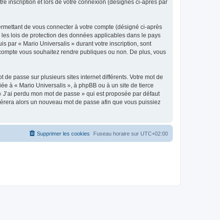
re inscription et lors de votre connexion (désignés ci-après par
ermettant de vous connecter à votre compte (désigné ci-après
r les lois de protection des données applicables dans le pays
is par « Mario Universalis » durant votre inscription, sont
re compte vous souhaitez rendre publiques ou non. De plus, vous
 de passe sur plusieurs sites internet différents. Votre mot de
ée à « Mario Universalis », à phpBB ou à un site de tierce
 « J’ai perdu mon mot de passe » qui est proposée par défaut
générera alors un nouveau mot de passe afin que vous puissiez
Supprimer les cookies
Fuseau horaire sur
UTC+02:00