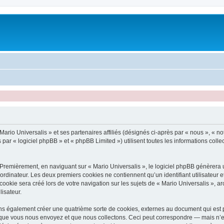
ario Universalis » et ses partenaires affiliés (désignés ci-après par « nous », « not
 par « logiciel phpBB » et « phpBB Limited ») utilisent toutes les informations collec
Premièrement, en naviguant sur « Mario Universalis », le logiciel phpBB génèrera u
ordinateur. Les deux premiers cookies ne contiennent qu’un identifiant utilisateur 
okie sera créé lors de votre navigation sur les sujets de « Mario Universalis », arc
lisateur.
ons également créer une quatrième sorte de cookies, externes au document qui est p
que vous nous envoyez et que nous collectons. Ceci peut correspondre — mais n’es