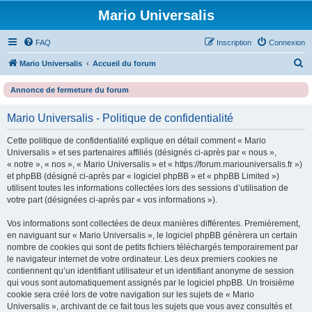
Mario Universalis
FAQ
Inscription
Connexion
R
Mario Universalis
Accueil du forum
e
Annonce de fermeture du forum
c
h
Mario Universalis - Politique de confidentialité
e
Cette politique de confidentialité explique en détail comment « Mario
r
Universalis » et ses partenaires affiliés (désignés ci-après par « nous »,
c
« notre », « nos », « Mario Universalis » et « https://forum.mariouniversalis.fr »)
et phpBB (désigné ci-après par « logiciel phpBB » et « phpBB Limited »)
h
utilisent toutes les informations collectées lors des sessions d’utilisation de
e
votre part (désignées ci-après par « vos informations »).
r
Vos informations sont collectées de deux manières différentes. Premièrement,
en naviguant sur « Mario Universalis », le logiciel phpBB génèrera un certain
nombre de cookies qui sont de petits fichiers téléchargés temporairement par
le navigateur internet de votre ordinateur. Les deux premiers cookies ne
contiennent qu’un identifiant utilisateur et un identifiant anonyme de session
qui vous sont automatiquement assignés par le logiciel phpBB. Un troisième
cookie sera créé lors de votre navigation sur les sujets de « Mario
Universalis », archivant de ce fait tous les sujets que vous avez consultés et