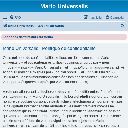
Mario Universalis
FAQ
Inscription
Connexion
R
Mario Universalis
Accueil du forum
e
Annonce de fermeture du forum
c
h
Mario Universalis - Politique de confidentialité
e
Cette politique de confidentialité explique en détail comment « Mario
r
Universalis » et ses partenaires affiliés (désignés ci-après par « nous »,
c
« notre », « nos », « Mario Universalis » et « https://forum.mariouniversalis.fr »)
et phpBB (désigné ci-après par « logiciel phpBB » et « phpBB Limited »)
h
utilisent toutes les informations collectées lors des sessions d’utilisation de
e
votre part (désignées ci-après par « vos informations »).
r
Vos informations sont collectées de deux manières différentes. Premièrement,
en naviguant sur « Mario Universalis », le logiciel phpBB génèrera un certain
nombre de cookies qui sont de petits fichiers téléchargés temporairement par
le navigateur internet de votre ordinateur. Les deux premiers cookies ne
contiennent qu’un identifiant utilisateur et un identifiant anonyme de session
qui vous sont automatiquement assignés par le logiciel phpBB. Un troisième
cookie sera créé lors de votre navigation sur les sujets de « Mario
Universalis », archivant de ce fait tous les sujets que vous avez consultés et