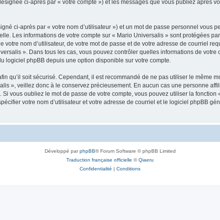
 (désignée ci-après par « votre compte ») et les messages que vous publiez après vot
igné ci-après par « votre nom d’utilisateur ») et un mot de passe personnel vous p
elle. Les informations de votre compte sur « Mario Universalis » sont protégées pa
 votre nom d’utilisateur, de votre mot de passe et de votre adresse de courriel requ
Universalis ». Dans tous les cas, vous pouvez contrôler quelles informations de vot
du logiciel phpBB depuis une option disponible sur votre compte.
afin qu’il soit sécurisé. Cependant, il est recommandé de ne pas utiliser le même mot
lis », veillez donc à le conservez précieusement. En aucun cas une personne affili
Si vous oubliez le mot de passe de votre compte, vous pouvez utiliser la fonction
pécifier votre nom d’utilisateur et votre adresse de courriel et le logiciel phpBB 
Développé par
phpBB
® Forum Software © phpBB Limited
Traduction française officielle
©
Qiaeru
Confidentialité
|
Conditions