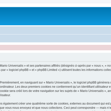
ario Universalis » et ses partenaires affiliés (désignés ci-après par « nous », « not
 par « logiciel phpBB » et « phpBB Limited ») utilisent toutes les informations collec
Premièrement, en naviguant sur « Mario Universalis », le logiciel phpBB génèrera u
ordinateur. Les deux premiers cookies ne contiennent qu’un identifiant utilisateur 
okie sera créé lors de votre navigation sur les sujets de « Mario Universalis », arc
lisateur.
ons également créer une quatrième sorte de cookies, externes au document qui est p
que vous nous envoyez et que nous collectons. Ceci peut correspondre — mais n’es