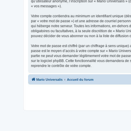
qu’utilisateur anonyme, l’inscription sur « Mario Universalis »
« vos messages »).
Votre compte contiendra au minimum un identifiant unique (dés
par « votre mot de passe ») et une adresse de courriel personn
qui héberge notre serveur. Toutes les informations, en-dehors de
obligatoires ou facultatives, à la seule discrétion de « Mario 
pouvez décider de vous abonner ou non à la liste de diffusion 
Votre mot de passe est chiffré (par un chiffrage à sens unique) 
passe est le moyen d’accès à votre compte sur « Mario Universa
partie ne peut vous demander légitimement votre mot de passe. 
sur le logiciel phpBB. Cette fonctionnalité vous demandera de s
reprendre le contrôle de votre compte.
Mario Universalis
Accueil du forum