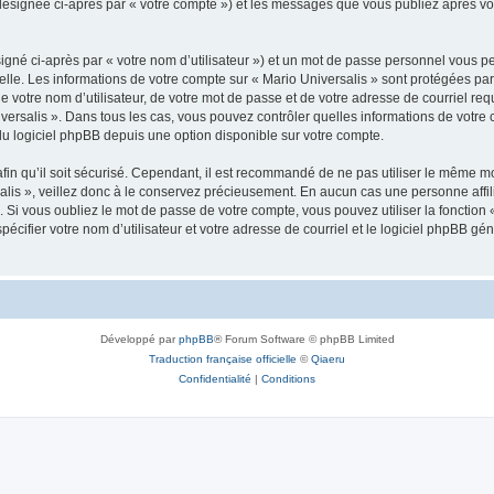
 (désignée ci-après par « votre compte ») et les messages que vous publiez après vot
igné ci-après par « votre nom d’utilisateur ») et un mot de passe personnel vous p
elle. Les informations de votre compte sur « Mario Universalis » sont protégées pa
 votre nom d’utilisateur, de votre mot de passe et de votre adresse de courriel requ
Universalis ». Dans tous les cas, vous pouvez contrôler quelles informations de vot
du logiciel phpBB depuis une option disponible sur votre compte.
afin qu’il soit sécurisé. Cependant, il est recommandé de ne pas utiliser le même mot
lis », veillez donc à le conservez précieusement. En aucun cas une personne affili
Si vous oubliez le mot de passe de votre compte, vous pouvez utiliser la fonction
pécifier votre nom d’utilisateur et votre adresse de courriel et le logiciel phpBB 
Développé par
phpBB
® Forum Software © phpBB Limited
Traduction française officielle
©
Qiaeru
Confidentialité
|
Conditions