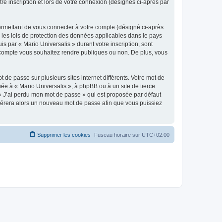
re inscription et lors de votre connexion (désignés ci-après par
ermettant de vous connecter à votre compte (désigné ci-après
r les lois de protection des données applicables dans le pays
is par « Mario Universalis » durant votre inscription, sont
re compte vous souhaitez rendre publiques ou non. De plus, vous
 de passe sur plusieurs sites internet différents. Votre mot de
ée à « Mario Universalis », à phpBB ou à un site de tierce
 « J’ai perdu mon mot de passe » qui est proposée par défaut
générera alors un nouveau mot de passe afin que vous puissiez
Supprimer les cookies
Fuseau horaire sur
UTC+02:00