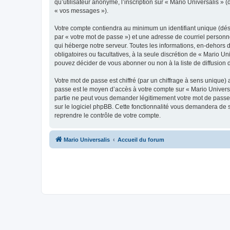
qu’utilisateur anonyme, l’inscription sur « Mario Universalis »
« vos messages »).
Votre compte contiendra au minimum un identifiant unique (dés
par « votre mot de passe ») et une adresse de courriel personn
qui héberge notre serveur. Toutes les informations, en-dehors de
obligatoires ou facultatives, à la seule discrétion de « Mario 
pouvez décider de vous abonner ou non à la liste de diffusion 
Votre mot de passe est chiffré (par un chiffrage à sens unique) 
passe est le moyen d’accès à votre compte sur « Mario Universa
partie ne peut vous demander légitimement votre mot de passe. 
sur le logiciel phpBB. Cette fonctionnalité vous demandera de s
reprendre le contrôle de votre compte.
Mario Universalis
Accueil du forum