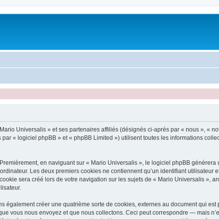
ario Universalis » et ses partenaires affiliés (désignés ci-après par « nous », « not
 par « logiciel phpBB » et « phpBB Limited ») utilisent toutes les informations collec
Premièrement, en naviguant sur « Mario Universalis », le logiciel phpBB génèrera u
ordinateur. Les deux premiers cookies ne contiennent qu’un identifiant utilisateur 
okie sera créé lors de votre navigation sur les sujets de « Mario Universalis », arc
lisateur.
ons également créer une quatrième sorte de cookies, externes au document qui est p
que vous nous envoyez et que nous collectons. Ceci peut correspondre — mais n’es