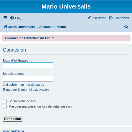
Mario Universalis
FAQ
Inscription
Connexion
R
Mario Universalis
Accueil du forum
e
Annonce de fermeture du forum
c
h
Connexion
e
Nom d’utilisateur :
r
c
Mot de passe :
h
e
J’ai oublié mon mot de passe
Renvoyer le courriel d’activation
r
Se souvenir de moi
Masquer ma présence lors de cette session
INSCRIPTION