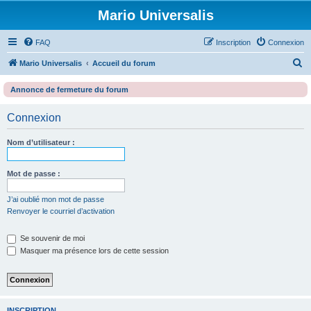
Mario Universalis
FAQ
Inscription
Connexion
R
Mario Universalis
Accueil du forum
e
Annonce de fermeture du forum
c
h
Connexion
e
Nom d’utilisateur :
r
c
Mot de passe :
h
e
J’ai oublié mon mot de passe
Renvoyer le courriel d’activation
r
Se souvenir de moi
Masquer ma présence lors de cette session
INSCRIPTION