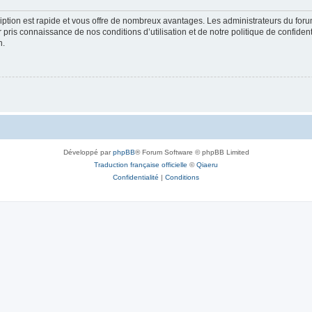
cription est rapide et vous offre de nombreux avantages. Les administrateurs du fo
ir pris connaissance de nos conditions d’utilisation et de notre politique de confide
n.
Développé par
phpBB
® Forum Software © phpBB Limited
Traduction française officielle
©
Qiaeru
Confidentialité
|
Conditions