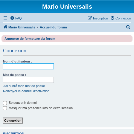
Mario Universalis
FAQ
Inscription
Connexion
R
Mario Universalis
Accueil du forum
e
Annonce de fermeture du forum
c
h
Connexion
e
Nom d’utilisateur :
r
c
Mot de passe :
h
e
J’ai oublié mon mot de passe
Renvoyer le courriel d’activation
r
Se souvenir de moi
Masquer ma présence lors de cette session
INSCRIPTION