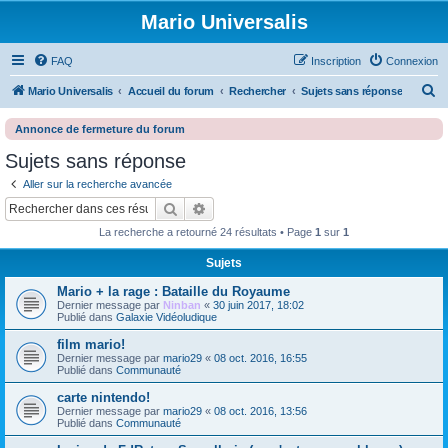
Mario Universalis
FAQ
Inscription
Connexion
R
Mario Universalis
Accueil du forum
Rechercher
Sujets sans réponse
e
Annonce de fermeture du forum
c
Sujets sans réponse
h
Aller sur la recherche avancée
e
Rechercher
Recherche avancée
r
La recherche a retourné 24 résultats • Page
1
sur
1
c
h
Sujets
e
Mario + la rage : Bataille du Royaume
Dernier message par
Ninban
«
30 juin 2017, 18:02
r
Publié dans
Galaxie Vidéoludique
film mario!
Dernier message par
mario29
«
08 oct. 2016, 16:55
Publié dans
Communauté
carte nintendo!
Dernier message par
mario29
«
08 oct. 2016, 13:56
Publié dans
Communauté