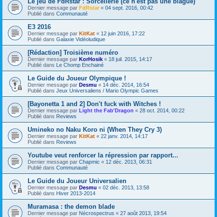
Le jeu de FdRstar : Sorcellerie (ce n'est pas une blague)
Dernier message par
FdRstar
«
04 sept. 2016, 00:42
Publié dans
Communauté
E3 2016
Dernier message par
KitKat
«
12 juin 2016, 17:22
Publié dans
Galaxie Vidéoludique
[Rédaction] Troisième numéro
Dernier message par
KorHosik
«
18 juil. 2015, 14:17
Publié dans
Le Chomp Enchainé
Le Guide du Joueur Olympique !
Dernier message par
Desmu
«
14 déc. 2014, 16:54
Publié dans
Jeux Universaliens / Mario Olympic Games
[Bayonetta 1 and 2] Don't fuck with Witches !
Dernier message par
Light the Fab'Dragon
«
28 oct. 2014, 00:22
Publié dans
Reviews
Umineko no Naku Koro ni (When They Cry 3)
Dernier message par
KitKat
«
22 janv. 2014, 14:17
Publié dans
Reviews
Youtube veut renforcer la répression par rapport...
Dernier message par
Chapmic
«
12 déc. 2013, 06:31
Publié dans
Communauté
Le Guide du Joueur Universalien
Dernier message par
Desmu
«
02 déc. 2013, 13:58
Publié dans
Hiver 2013-2014
Muramasa : the demon blade
Dernier message par
Nécrospectrus
«
27 août 2013, 19:54