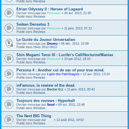
Publié dans
Reviews
Etrian Odyssey II : Heroes of Lagaard
Dernier message par
Paravaati
«
20 avr. 2013, 21:30
Publié dans
Reviews
Seiken Densetsu 3
Dernier message par
Paravaati
«
11 janv. 2013, 07:12
Publié dans
Reviews
Le Guide du Joueur Universalien
Dernier message par
Desmu
«
06 déc. 2012, 22:08
Publié dans
Hiver 2012-2013
Shin Megami Tensi III : Lucifer's Call/Nocturne/Maniax
Dernier message par
Paravaati
«
24 juin 2012, 19:10
Publié dans
Reviews
Persona 4 : Another cul de sac of your true mind.
Dernier message par
Light the Fab'Dragon
«
12 avr. 2012, 13:24
Publié dans
Reviews
inFamous, la rewiew of the dead.
Dernier message par
Doctor G.L
«
11 janv. 2012, 00:42
Publié dans
Reviews
Toujours des reviews : Hyperball
Dernier message par
Seud
«
04 oct. 2011, 22:48
Publié dans
Reviews
The Next BIG Thing
Dernier message par
???
«
12 août 2011, 19:02
Publié dans
Reviews