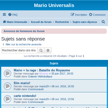
Mario Universalis
FAQ
Inscription
Connexion
R
Mario Universalis
Accueil du forum
Rechercher
Sujets sans réponse
e
Annonce de fermeture du forum
c
Sujets sans réponse
h
Aller sur la recherche avancée
e
Rechercher
Recherche avancée
r
La recherche a retourné 24 résultats • Page
1
sur
1
c
h
Sujets
e
Mario + la rage : Bataille du Royaume
Dernier message par
Ninban
«
30 juin 2017, 18:02
r
Publié dans
Galaxie Vidéoludique
film mario!
Dernier message par
mario29
«
08 oct. 2016, 16:55
Publié dans
Communauté
carte nintendo!
Dernier message par
mario29
«
08 oct. 2016, 13:56
Publié dans
Communauté