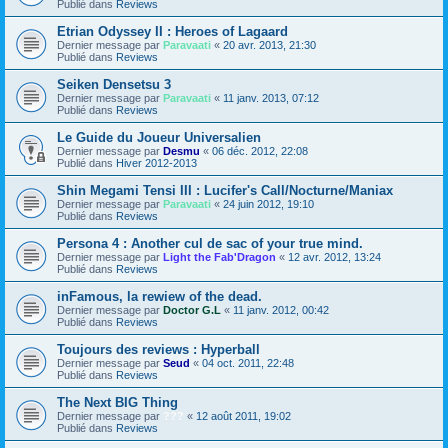
Publié dans
Reviews
Etrian Odyssey II : Heroes of Lagaard
Dernier message par
Paravaati
«
20 avr. 2013, 21:30
Publié dans
Reviews
Seiken Densetsu 3
Dernier message par
Paravaati
«
11 janv. 2013, 07:12
Publié dans
Reviews
Le Guide du Joueur Universalien
Dernier message par
Desmu
«
06 déc. 2012, 22:08
Publié dans
Hiver 2012-2013
Shin Megami Tensi III : Lucifer's Call/Nocturne/Maniax
Dernier message par
Paravaati
«
24 juin 2012, 19:10
Publié dans
Reviews
Persona 4 : Another cul de sac of your true mind.
Dernier message par
Light the Fab'Dragon
«
12 avr. 2012, 13:24
Publié dans
Reviews
inFamous, la rewiew of the dead.
Dernier message par
Doctor G.L
«
11 janv. 2012, 00:42
Publié dans
Reviews
Toujours des reviews : Hyperball
Dernier message par
Seud
«
04 oct. 2011, 22:48
Publié dans
Reviews
The Next BIG Thing
Dernier message par
???
«
12 août 2011, 19:02
Publié dans
Reviews