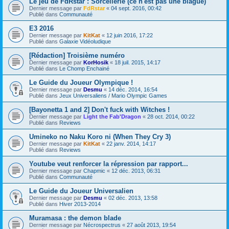
Le jeu de FdRstar : Sorcellerie (ce n'est pas une blague)
Dernier message par
FdRstar
«
04 sept. 2016, 00:42
Publié dans
Communauté
E3 2016
Dernier message par
KitKat
«
12 juin 2016, 17:22
Publié dans
Galaxie Vidéoludique
[Rédaction] Troisième numéro
Dernier message par
KorHosik
«
18 juil. 2015, 14:17
Publié dans
Le Chomp Enchainé
Le Guide du Joueur Olympique !
Dernier message par
Desmu
«
14 déc. 2014, 16:54
Publié dans
Jeux Universaliens / Mario Olympic Games
[Bayonetta 1 and 2] Don't fuck with Witches !
Dernier message par
Light the Fab'Dragon
«
28 oct. 2014, 00:22
Publié dans
Reviews
Umineko no Naku Koro ni (When They Cry 3)
Dernier message par
KitKat
«
22 janv. 2014, 14:17
Publié dans
Reviews
Youtube veut renforcer la répression par rapport...
Dernier message par
Chapmic
«
12 déc. 2013, 06:31
Publié dans
Communauté
Le Guide du Joueur Universalien
Dernier message par
Desmu
«
02 déc. 2013, 13:58
Publié dans
Hiver 2013-2014
Muramasa : the demon blade
Dernier message par
Nécrospectrus
«
27 août 2013, 19:54