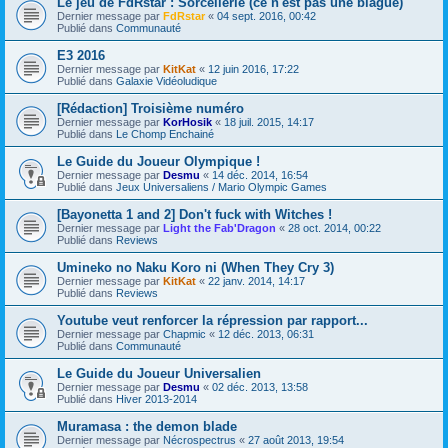
Le jeu de FdRstar : Sorcellerie (ce n'est pas une blague)
Dernier message par
FdRstar
«
04 sept. 2016, 00:42
Publié dans
Communauté
E3 2016
Dernier message par
KitKat
«
12 juin 2016, 17:22
Publié dans
Galaxie Vidéoludique
[Rédaction] Troisième numéro
Dernier message par
KorHosik
«
18 juil. 2015, 14:17
Publié dans
Le Chomp Enchainé
Le Guide du Joueur Olympique !
Dernier message par
Desmu
«
14 déc. 2014, 16:54
Publié dans
Jeux Universaliens / Mario Olympic Games
[Bayonetta 1 and 2] Don't fuck with Witches !
Dernier message par
Light the Fab'Dragon
«
28 oct. 2014, 00:22
Publié dans
Reviews
Umineko no Naku Koro ni (When They Cry 3)
Dernier message par
KitKat
«
22 janv. 2014, 14:17
Publié dans
Reviews
Youtube veut renforcer la répression par rapport...
Dernier message par
Chapmic
«
12 déc. 2013, 06:31
Publié dans
Communauté
Le Guide du Joueur Universalien
Dernier message par
Desmu
«
02 déc. 2013, 13:58
Publié dans
Hiver 2013-2014
Muramasa : the demon blade
Dernier message par
Nécrospectrus
«
27 août 2013, 19:54