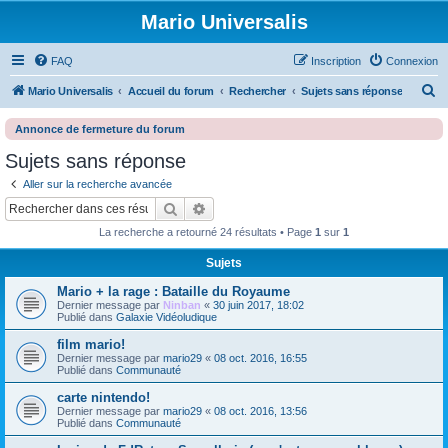
Mario Universalis
FAQ
Inscription
Connexion
R
Mario Universalis
Accueil du forum
Rechercher
Sujets sans réponse
e
Annonce de fermeture du forum
c
Sujets sans réponse
h
Aller sur la recherche avancée
e
Rechercher
Recherche avancée
r
La recherche a retourné 24 résultats • Page
1
sur
1
c
h
Sujets
e
Mario + la rage : Bataille du Royaume
Dernier message par
Ninban
«
30 juin 2017, 18:02
r
Publié dans
Galaxie Vidéoludique
film mario!
Dernier message par
mario29
«
08 oct. 2016, 16:55
Publié dans
Communauté
carte nintendo!
Dernier message par
mario29
«
08 oct. 2016, 13:56
Publié dans
Communauté