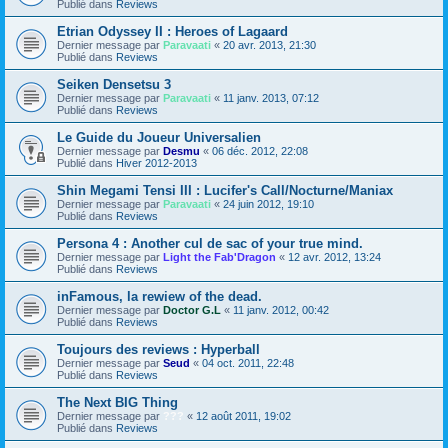
Publié dans
Reviews
Etrian Odyssey II : Heroes of Lagaard
Dernier message par
Paravaati
«
20 avr. 2013, 21:30
Publié dans
Reviews
Seiken Densetsu 3
Dernier message par
Paravaati
«
11 janv. 2013, 07:12
Publié dans
Reviews
Le Guide du Joueur Universalien
Dernier message par
Desmu
«
06 déc. 2012, 22:08
Publié dans
Hiver 2012-2013
Shin Megami Tensi III : Lucifer's Call/Nocturne/Maniax
Dernier message par
Paravaati
«
24 juin 2012, 19:10
Publié dans
Reviews
Persona 4 : Another cul de sac of your true mind.
Dernier message par
Light the Fab'Dragon
«
12 avr. 2012, 13:24
Publié dans
Reviews
inFamous, la rewiew of the dead.
Dernier message par
Doctor G.L
«
11 janv. 2012, 00:42
Publié dans
Reviews
Toujours des reviews : Hyperball
Dernier message par
Seud
«
04 oct. 2011, 22:48
Publié dans
Reviews
The Next BIG Thing
Dernier message par
???
«
12 août 2011, 19:02
Publié dans
Reviews