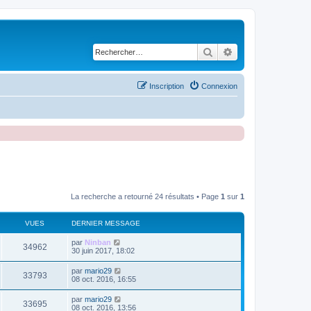
Rechercher
Recherche avancé
Inscription
Connexion
La recherche a retourné 24 résultats • Page
1
sur
1
VUES
DERNIER MESSAGE
D
par
Ninban
V
34962
e
30 juin 2017, 18:02
r
u
n
D
par
mario29
V
33793
i
e
08 oct. 2016, 16:55
e
e
r
r
u
n
D
par
mario29
s
m
V
33695
i
e
08 oct. 2016, 13:56
e
e