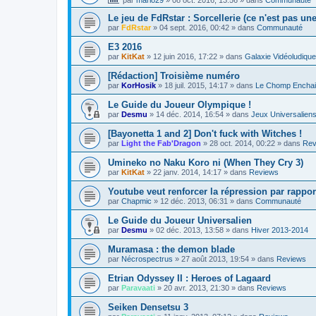
Le jeu de FdRstar : Sorcellerie (ce n'est pas un
par
FdRstar
»
04 sept. 2016, 00:42
» dans
Communauté
E3 2016
par
KitKat
»
12 juin 2016, 17:22
» dans
Galaxie Vidéoludique
[Rédaction] Troisième numéro
par
KorHosik
»
18 juil. 2015, 14:17
» dans
Le Chomp Encha
Le Guide du Joueur Olympique !
par
Desmu
»
14 déc. 2014, 16:54
» dans
Jeux Universalien
[Bayonetta 1 and 2] Don't fuck with Witches !
par
Light the Fab'Dragon
»
28 oct. 2014, 00:22
» dans
Rev
Umineko no Naku Koro ni (When They Cry 3)
par
KitKat
»
22 janv. 2014, 14:17
» dans
Reviews
Youtube veut renforcer la répression par rapport
par
Chapmic
»
12 déc. 2013, 06:31
» dans
Communauté
Le Guide du Joueur Universalien
par
Desmu
»
02 déc. 2013, 13:58
» dans
Hiver 2013-2014
Muramasa : the demon blade
par
Nécrospectrus
»
27 août 2013, 19:54
» dans
Reviews
Etrian Odyssey II : Heroes of Lagaard
par
Paravaati
»
20 avr. 2013, 21:30
» dans
Reviews
Seiken Densetsu 3