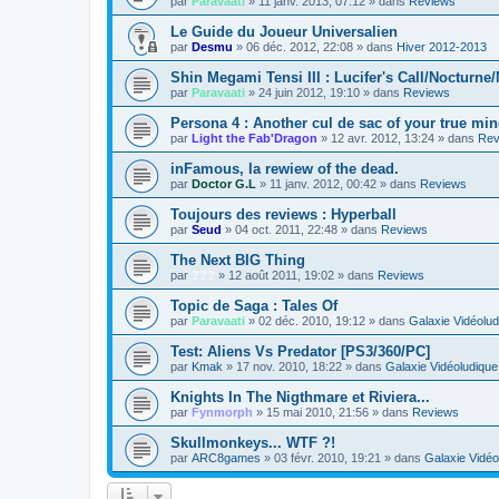
par
Paravaati
»
11 janv. 2013, 07:12
» dans
Reviews
Le Guide du Joueur Universalien
par
Desmu
»
06 déc. 2012, 22:08
» dans
Hiver 2012-2013
Shin Megami Tensi III : Lucifer's Call/Nocturne
par
Paravaati
»
24 juin 2012, 19:10
» dans
Reviews
Persona 4 : Another cul de sac of your true min
par
Light the Fab'Dragon
»
12 avr. 2012, 13:24
» dans
Rev
inFamous, la rewiew of the dead.
par
Doctor G.L
»
11 janv. 2012, 00:42
» dans
Reviews
Toujours des reviews : Hyperball
par
Seud
»
04 oct. 2011, 22:48
» dans
Reviews
The Next BIG Thing
par
???
»
12 août 2011, 19:02
» dans
Reviews
Topic de Saga : Tales Of
par
Paravaati
»
02 déc. 2010, 19:12
» dans
Galaxie Vidéolud
Test: Aliens Vs Predator [PS3/360/PC]
par
Kmak
»
17 nov. 2010, 18:22
» dans
Galaxie Vidéoludique
Knights In The Nigthmare et Riviera...
par
Fynmorph
»
15 mai 2010, 21:56
» dans
Reviews
Skullmonkeys... WTF ?!
par
ARC8games
»
03 févr. 2010, 19:21
» dans
Galaxie Vidéo