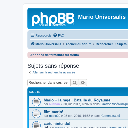
Mario Universalis
Raccourcis
FAQ
Mario Universalis
Accueil du forum
Rechercher
Sujets
Annonce de fermeture du forum
Sujets sans réponse
Aller sur la recherche avancée
Rechercher
Recherche avancée
SUJETS
Mario + la rage : Bataille du Royaume
par
Ninban
»
30 juin 2017, 18:02
» dans
Galaxie Vidéoludiqu
film mario!
par
mario29
»
08 oct. 2016, 16:55
» dans
Communauté
carte nintendo!
par
mario29
»
08 oct. 2016, 13:56
» dans
Communauté