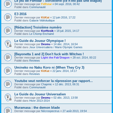
Le jeu de FdRstar : Sorcellerie (ce n'est pas une blague)
Dernier message par
FdRstar
«
04 sept. 2016, 00:42
Publié dans
Communauté
E3 2016
Dernier message par
KitKat
«
12 juin 2016, 17:22
Publié dans
Galaxie Vidéoludique
[Rédaction] Troisième numéro
Dernier message par
KorHosik
«
18 juil. 2015, 14:17
Publié dans
Le Chomp Enchainé
Le Guide du Joueur Olympique !
Dernier message par
Desmu
«
14 déc. 2014, 16:54
Publié dans
Jeux Universaliens / Mario Olympic Games
[Bayonetta 1 and 2] Don't fuck with Witches !
Dernier message par
Light the Fab'Dragon
«
28 oct. 2014, 00:22
Publié dans
Reviews
Umineko no Naku Koro ni (When They Cry 3)
Dernier message par
KitKat
«
22 janv. 2014, 14:17
Publié dans
Reviews
Youtube veut renforcer la répression par rapport...
Dernier message par
Chapmic
«
12 déc. 2013, 06:31
Publié dans
Communauté
Le Guide du Joueur Universalien
Dernier message par
Desmu
«
02 déc. 2013, 13:58
Publié dans
Hiver 2013-2014
Muramasa : the demon blade
Dernier message par
Nécrospectrus
«
27 août 2013, 19:54