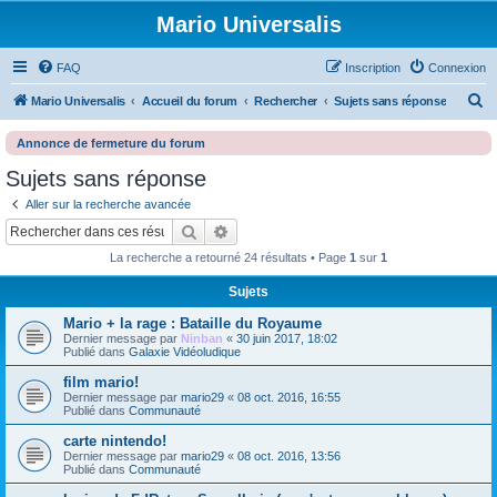
Mario Universalis
FAQ
Inscription
Connexion
R
Mario Universalis
Accueil du forum
Rechercher
Sujets sans réponse
e
Annonce de fermeture du forum
c
Sujets sans réponse
h
Aller sur la recherche avancée
e
Rechercher
Recherche avancée
r
La recherche a retourné 24 résultats • Page
1
sur
1
c
h
Sujets
e
Mario + la rage : Bataille du Royaume
Dernier message par
Ninban
«
30 juin 2017, 18:02
r
Publié dans
Galaxie Vidéoludique
film mario!
Dernier message par
mario29
«
08 oct. 2016, 16:55
Publié dans
Communauté
carte nintendo!
Dernier message par
mario29
«
08 oct. 2016, 13:56
Publié dans
Communauté