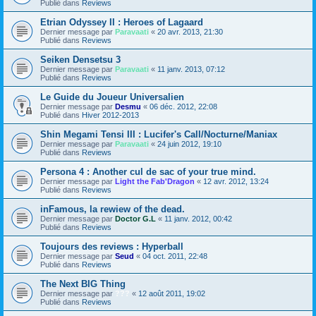
Publié dans
Reviews
Etrian Odyssey II : Heroes of Lagaard
Dernier message par
Paravaati
«
20 avr. 2013, 21:30
Publié dans
Reviews
Seiken Densetsu 3
Dernier message par
Paravaati
«
11 janv. 2013, 07:12
Publié dans
Reviews
Le Guide du Joueur Universalien
Dernier message par
Desmu
«
06 déc. 2012, 22:08
Publié dans
Hiver 2012-2013
Shin Megami Tensi III : Lucifer's Call/Nocturne/Maniax
Dernier message par
Paravaati
«
24 juin 2012, 19:10
Publié dans
Reviews
Persona 4 : Another cul de sac of your true mind.
Dernier message par
Light the Fab'Dragon
«
12 avr. 2012, 13:24
Publié dans
Reviews
inFamous, la rewiew of the dead.
Dernier message par
Doctor G.L
«
11 janv. 2012, 00:42
Publié dans
Reviews
Toujours des reviews : Hyperball
Dernier message par
Seud
«
04 oct. 2011, 22:48
Publié dans
Reviews
The Next BIG Thing
Dernier message par
???
«
12 août 2011, 19:02
Publié dans
Reviews