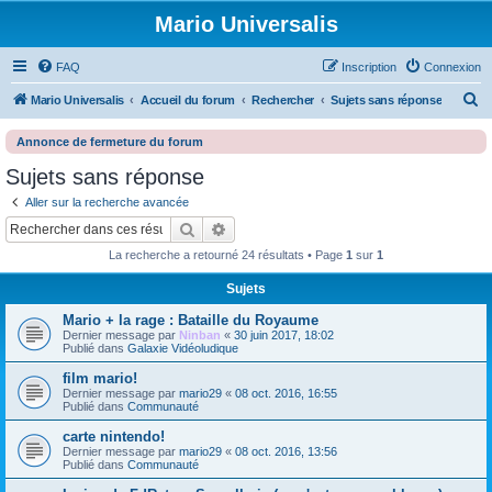
Mario Universalis
FAQ
Inscription
Connexion
R
Mario Universalis
Accueil du forum
Rechercher
Sujets sans réponse
e
Annonce de fermeture du forum
c
Sujets sans réponse
h
Aller sur la recherche avancée
e
Rechercher
Recherche avancée
r
La recherche a retourné 24 résultats • Page
1
sur
1
c
h
Sujets
e
Mario + la rage : Bataille du Royaume
Dernier message par
Ninban
«
30 juin 2017, 18:02
r
Publié dans
Galaxie Vidéoludique
film mario!
Dernier message par
mario29
«
08 oct. 2016, 16:55
Publié dans
Communauté
carte nintendo!
Dernier message par
mario29
«
08 oct. 2016, 13:56
Publié dans
Communauté