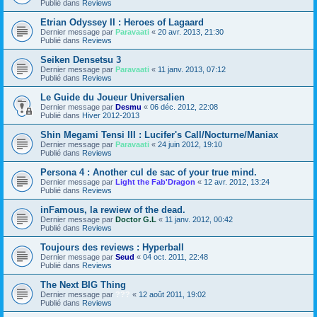
Publié dans
Reviews
Etrian Odyssey II : Heroes of Lagaard
Dernier message par
Paravaati
«
20 avr. 2013, 21:30
Publié dans
Reviews
Seiken Densetsu 3
Dernier message par
Paravaati
«
11 janv. 2013, 07:12
Publié dans
Reviews
Le Guide du Joueur Universalien
Dernier message par
Desmu
«
06 déc. 2012, 22:08
Publié dans
Hiver 2012-2013
Shin Megami Tensi III : Lucifer's Call/Nocturne/Maniax
Dernier message par
Paravaati
«
24 juin 2012, 19:10
Publié dans
Reviews
Persona 4 : Another cul de sac of your true mind.
Dernier message par
Light the Fab'Dragon
«
12 avr. 2012, 13:24
Publié dans
Reviews
inFamous, la rewiew of the dead.
Dernier message par
Doctor G.L
«
11 janv. 2012, 00:42
Publié dans
Reviews
Toujours des reviews : Hyperball
Dernier message par
Seud
«
04 oct. 2011, 22:48
Publié dans
Reviews
The Next BIG Thing
Dernier message par
???
«
12 août 2011, 19:02
Publié dans
Reviews