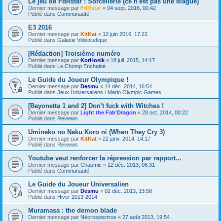
Le jeu de FdRstar : Sorcellerie (ce n'est pas une blague)
Dernier message par
FdRstar
«
04 sept. 2016, 00:42
Publié dans
Communauté
E3 2016
Dernier message par
KitKat
«
12 juin 2016, 17:22
Publié dans
Galaxie Vidéoludique
[Rédaction] Troisième numéro
Dernier message par
KorHosik
«
18 juil. 2015, 14:17
Publié dans
Le Chomp Enchainé
Le Guide du Joueur Olympique !
Dernier message par
Desmu
«
14 déc. 2014, 16:54
Publié dans
Jeux Universaliens / Mario Olympic Games
[Bayonetta 1 and 2] Don't fuck with Witches !
Dernier message par
Light the Fab'Dragon
«
28 oct. 2014, 00:22
Publié dans
Reviews
Umineko no Naku Koro ni (When They Cry 3)
Dernier message par
KitKat
«
22 janv. 2014, 14:17
Publié dans
Reviews
Youtube veut renforcer la répression par rapport...
Dernier message par
Chapmic
«
12 déc. 2013, 06:31
Publié dans
Communauté
Le Guide du Joueur Universalien
Dernier message par
Desmu
«
02 déc. 2013, 13:58
Publié dans
Hiver 2013-2014
Muramasa : the demon blade
Dernier message par
Nécrospectrus
«
27 août 2013, 19:54