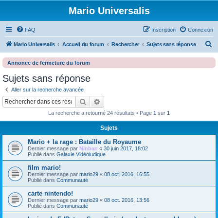
Mario Universalis
FAQ
Inscription
Connexion
R
Mario Universalis
Accueil du forum
Rechercher
Sujets sans réponse
e
Annonce de fermeture du forum
c
Sujets sans réponse
h
Aller sur la recherche avancée
e
Rechercher
Recherche avancée
r
La recherche a retourné 24 résultats • Page
1
sur
1
c
h
Sujets
e
Mario + la rage : Bataille du Royaume
Dernier message par
Ninban
«
30 juin 2017, 18:02
r
Publié dans
Galaxie Vidéoludique
film mario!
Dernier message par
mario29
«
08 oct. 2016, 16:55
Publié dans
Communauté
carte nintendo!
Dernier message par
mario29
«
08 oct. 2016, 13:56
Publié dans
Communauté