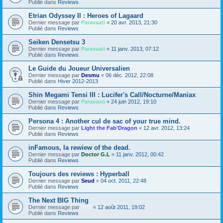
Publié dans
Reviews
Etrian Odyssey II : Heroes of Lagaard
Dernier message par
Paravaati
«
20 avr. 2013, 21:30
Publié dans
Reviews
Seiken Densetsu 3
Dernier message par
Paravaati
«
11 janv. 2013, 07:12
Publié dans
Reviews
Le Guide du Joueur Universalien
Dernier message par
Desmu
«
06 déc. 2012, 22:08
Publié dans
Hiver 2012-2013
Shin Megami Tensi III : Lucifer's Call/Nocturne/Maniax
Dernier message par
Paravaati
«
24 juin 2012, 19:10
Publié dans
Reviews
Persona 4 : Another cul de sac of your true mind.
Dernier message par
Light the Fab'Dragon
«
12 avr. 2012, 13:24
Publié dans
Reviews
inFamous, la rewiew of the dead.
Dernier message par
Doctor G.L
«
11 janv. 2012, 00:42
Publié dans
Reviews
Toujours des reviews : Hyperball
Dernier message par
Seud
«
04 oct. 2011, 22:48
Publié dans
Reviews
The Next BIG Thing
Dernier message par
???
«
12 août 2011, 19:02
Publié dans
Reviews