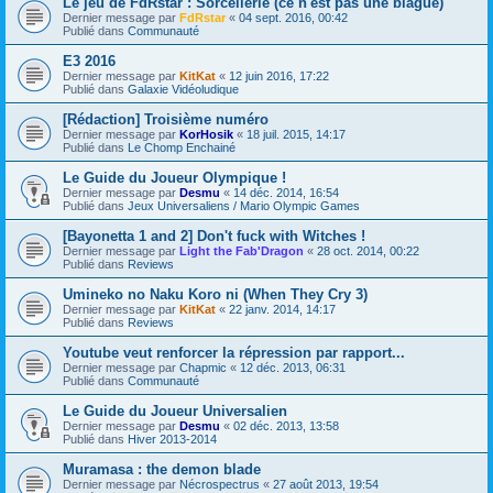
Le jeu de FdRstar : Sorcellerie (ce n'est pas une blague)
Dernier message par
FdRstar
«
04 sept. 2016, 00:42
Publié dans
Communauté
E3 2016
Dernier message par
KitKat
«
12 juin 2016, 17:22
Publié dans
Galaxie Vidéoludique
[Rédaction] Troisième numéro
Dernier message par
KorHosik
«
18 juil. 2015, 14:17
Publié dans
Le Chomp Enchainé
Le Guide du Joueur Olympique !
Dernier message par
Desmu
«
14 déc. 2014, 16:54
Publié dans
Jeux Universaliens / Mario Olympic Games
[Bayonetta 1 and 2] Don't fuck with Witches !
Dernier message par
Light the Fab'Dragon
«
28 oct. 2014, 00:22
Publié dans
Reviews
Umineko no Naku Koro ni (When They Cry 3)
Dernier message par
KitKat
«
22 janv. 2014, 14:17
Publié dans
Reviews
Youtube veut renforcer la répression par rapport...
Dernier message par
Chapmic
«
12 déc. 2013, 06:31
Publié dans
Communauté
Le Guide du Joueur Universalien
Dernier message par
Desmu
«
02 déc. 2013, 13:58
Publié dans
Hiver 2013-2014
Muramasa : the demon blade
Dernier message par
Nécrospectrus
«
27 août 2013, 19:54