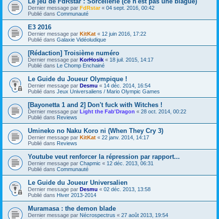
Le jeu de FdRstar : Sorcellerie (ce n'est pas une blague)
Dernier message par
FdRstar
«
04 sept. 2016, 00:42
Publié dans
Communauté
E3 2016
Dernier message par
KitKat
«
12 juin 2016, 17:22
Publié dans
Galaxie Vidéoludique
[Rédaction] Troisième numéro
Dernier message par
KorHosik
«
18 juil. 2015, 14:17
Publié dans
Le Chomp Enchainé
Le Guide du Joueur Olympique !
Dernier message par
Desmu
«
14 déc. 2014, 16:54
Publié dans
Jeux Universaliens / Mario Olympic Games
[Bayonetta 1 and 2] Don't fuck with Witches !
Dernier message par
Light the Fab'Dragon
«
28 oct. 2014, 00:22
Publié dans
Reviews
Umineko no Naku Koro ni (When They Cry 3)
Dernier message par
KitKat
«
22 janv. 2014, 14:17
Publié dans
Reviews
Youtube veut renforcer la répression par rapport...
Dernier message par
Chapmic
«
12 déc. 2013, 06:31
Publié dans
Communauté
Le Guide du Joueur Universalien
Dernier message par
Desmu
«
02 déc. 2013, 13:58
Publié dans
Hiver 2013-2014
Muramasa : the demon blade
Dernier message par
Nécrospectrus
«
27 août 2013, 19:54