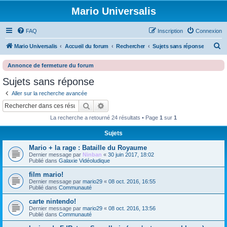
Mario Universalis
FAQ
Inscription
Connexion
R
Mario Universalis
Accueil du forum
Rechercher
Sujets sans réponse
e
Annonce de fermeture du forum
c
Sujets sans réponse
h
Aller sur la recherche avancée
e
Rechercher
Recherche avancée
r
La recherche a retourné 24 résultats • Page
1
sur
1
c
h
Sujets
e
Mario + la rage : Bataille du Royaume
Dernier message par
Ninban
«
30 juin 2017, 18:02
r
Publié dans
Galaxie Vidéoludique
film mario!
Dernier message par
mario29
«
08 oct. 2016, 16:55
Publié dans
Communauté
carte nintendo!
Dernier message par
mario29
«
08 oct. 2016, 13:56
Publié dans
Communauté