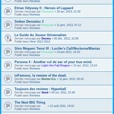
Publié dans
Reviews
Etrian Odyssey II : Heroes of Lagaard
Dernier message par
Paravaati
«
20 avr. 2013, 21:30
Publié dans
Reviews
Seiken Densetsu 3
Dernier message par
Paravaati
«
11 janv. 2013, 07:12
Publié dans
Reviews
Le Guide du Joueur Universalien
Dernier message par
Desmu
«
06 déc. 2012, 22:08
Publié dans
Hiver 2012-2013
Shin Megami Tensi III : Lucifer's Call/Nocturne/Maniax
Dernier message par
Paravaati
«
24 juin 2012, 19:10
Publié dans
Reviews
Persona 4 : Another cul de sac of your true mind.
Dernier message par
Light the Fab'Dragon
«
12 avr. 2012, 13:24
Publié dans
Reviews
inFamous, la rewiew of the dead.
Dernier message par
Doctor G.L
«
11 janv. 2012, 00:42
Publié dans
Reviews
Toujours des reviews : Hyperball
Dernier message par
Seud
«
04 oct. 2011, 22:48
Publié dans
Reviews
The Next BIG Thing
Dernier message par
???
«
12 août 2011, 19:02
Publié dans
Reviews