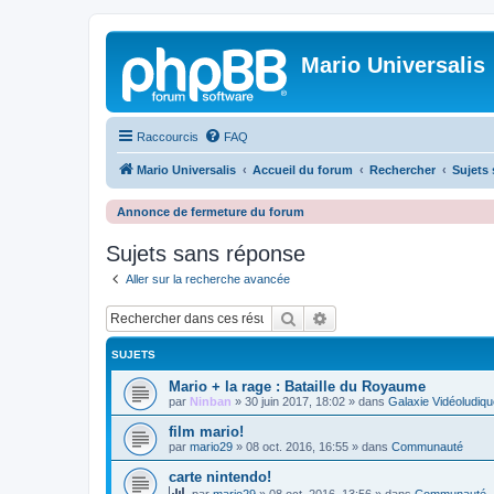
Mario Universalis
Raccourcis
FAQ
Mario Universalis
Accueil du forum
Rechercher
Sujets
Annonce de fermeture du forum
Sujets sans réponse
Aller sur la recherche avancée
Rechercher
Recherche avancée
SUJETS
Mario + la rage : Bataille du Royaume
par
Ninban
»
30 juin 2017, 18:02
» dans
Galaxie Vidéoludiqu
film mario!
par
mario29
»
08 oct. 2016, 16:55
» dans
Communauté
carte nintendo!
par
mario29
»
08 oct. 2016, 13:56
» dans
Communauté