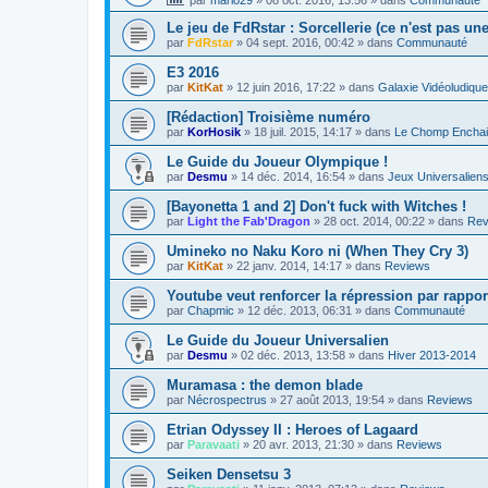
Le jeu de FdRstar : Sorcellerie (ce n'est pas un
par
FdRstar
»
04 sept. 2016, 00:42
» dans
Communauté
E3 2016
par
KitKat
»
12 juin 2016, 17:22
» dans
Galaxie Vidéoludique
[Rédaction] Troisième numéro
par
KorHosik
»
18 juil. 2015, 14:17
» dans
Le Chomp Encha
Le Guide du Joueur Olympique !
par
Desmu
»
14 déc. 2014, 16:54
» dans
Jeux Universalien
[Bayonetta 1 and 2] Don't fuck with Witches !
par
Light the Fab'Dragon
»
28 oct. 2014, 00:22
» dans
Rev
Umineko no Naku Koro ni (When They Cry 3)
par
KitKat
»
22 janv. 2014, 14:17
» dans
Reviews
Youtube veut renforcer la répression par rapport
par
Chapmic
»
12 déc. 2013, 06:31
» dans
Communauté
Le Guide du Joueur Universalien
par
Desmu
»
02 déc. 2013, 13:58
» dans
Hiver 2013-2014
Muramasa : the demon blade
par
Nécrospectrus
»
27 août 2013, 19:54
» dans
Reviews
Etrian Odyssey II : Heroes of Lagaard
par
Paravaati
»
20 avr. 2013, 21:30
» dans
Reviews
Seiken Densetsu 3