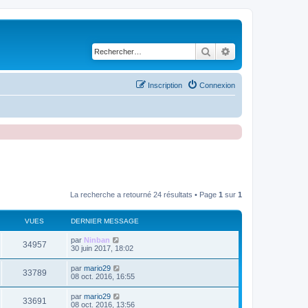
Rechercher
Recherche avancé
Inscription
Connexion
La recherche a retourné 24 résultats • Page
1
sur
1
VUES
DERNIER MESSAGE
D
par
Ninban
V
34957
e
30 juin 2017, 18:02
r
u
n
D
par
mario29
V
33789
i
e
08 oct. 2016, 16:55
e
e
r
r
u
n
D
par
mario29
s
m
V
33691
i
e
08 oct. 2016, 13:56
e
e