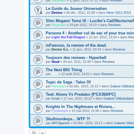
par
Paravaati
»
11 janv. 2013, 07:12
» dans
Reviews
Le Guide du Joueur Universalien
par
Desmu
»
06 déc. 2012, 22:08
» dans
Hiver 2012-2013
Shin Megami Tensi III : Lucifer's Call/Nocturne
par
Paravaati
»
24 juin 2012, 19:10
» dans
Reviews
Persona 4 : Another cul de sac of your true min
par
Light the Fab'Dragon
»
12 avr. 2012, 13:24
» dans
Rev
inFamous, la rewiew of the dead.
par
Doctor G.L
»
11 janv. 2012, 00:42
» dans
Reviews
Toujours des reviews : Hyperball
par
Seud
»
04 oct. 2011, 22:48
» dans
Reviews
The Next BIG Thing
par
???
»
12 août 2011, 19:02
» dans
Reviews
Topic de Saga : Tales Of
par
Paravaati
»
02 déc. 2010, 19:12
» dans
Galaxie Vidéolud
Test: Aliens Vs Predator [PS3/360/PC]
par
Kmak
»
17 nov. 2010, 18:22
» dans
Galaxie Vidéoludique
Knights In The Nigthmare et Riviera...
par
Fynmorph
»
15 mai 2010, 21:56
» dans
Reviews
Skullmonkeys... WTF ?!
par
ARC8games
»
03 févr. 2010, 19:21
» dans
Galaxie Vidéo