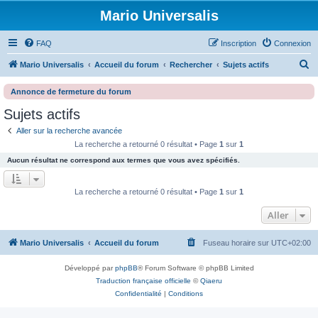
Mario Universalis
FAQ
Inscription
Connexion
R
Mario Universalis
Accueil du forum
Rechercher
Sujets actifs
e
Annonce de fermeture du forum
c
Sujets actifs
h
Aller sur la recherche avancée
e
La recherche a retourné 0 résultat • Page
1
sur
1
r
Aucun résultat ne correspond aux termes que vous avez spécifiés.
c
h
La recherche a retourné 0 résultat • Page
1
sur
1
e
Aller
r
Mario Universalis
Accueil du forum
Fuseau horaire sur
UTC+02:00
Développé par
phpBB
® Forum Software © phpBB Limited
Traduction française officielle
©
Qiaeru
Confidentialité
|
Conditions