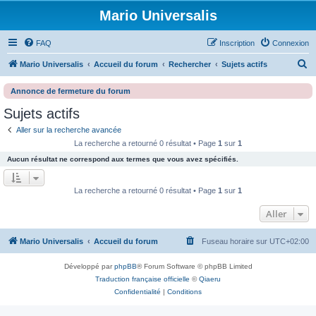
Mario Universalis
FAQ
Inscription
Connexion
R
Mario Universalis
Accueil du forum
Rechercher
Sujets actifs
e
Annonce de fermeture du forum
c
Sujets actifs
h
Aller sur la recherche avancée
e
La recherche a retourné 0 résultat • Page
1
sur
1
r
Aucun résultat ne correspond aux termes que vous avez spécifiés.
c
h
La recherche a retourné 0 résultat • Page
1
sur
1
e
Aller
r
Mario Universalis
Accueil du forum
Fuseau horaire sur
UTC+02:00
Développé par
phpBB
® Forum Software © phpBB Limited
Traduction française officielle
©
Qiaeru
Confidentialité
|
Conditions