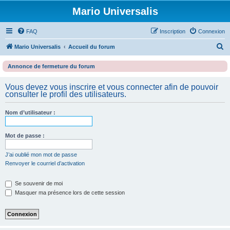
Mario Universalis
FAQ
Inscription
Connexion
R
Mario Universalis
Accueil du forum
e
Annonce de fermeture du forum
c
h
Vous devez vous inscrire et vous connecter afin de pouvoir
consulter le profil des utilisateurs.
e
r
Nom d’utilisateur :
c
h
Mot de passe :
e
J’ai oublié mon mot de passe
r
Renvoyer le courriel d’activation
Se souvenir de moi
Masquer ma présence lors de cette session