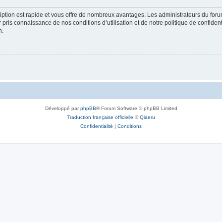
cription est rapide et vous offre de nombreux avantages. Les administrateurs du fo
ir pris connaissance de nos conditions d’utilisation et de notre politique de confide
n.
Développé par
phpBB
® Forum Software © phpBB Limited
Traduction française officielle
©
Qiaeru
Confidentialité
|
Conditions