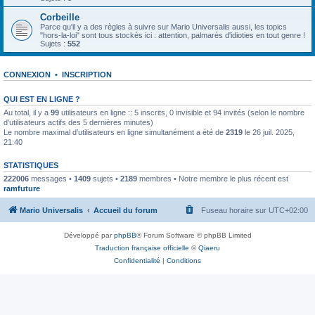
Corbeille
Parce qu'il y a des règles à suivre sur Mario Universalis aussi, les topics
"hors-la-loi" sont tous stockés ici : attention, palmarès d'idioties en tout genre !
Sujets :
552
CONNEXION
•
INSCRIPTION
QUI EST EN LIGNE ?
Au total, il y a
99
utilisateurs en ligne :: 5 inscrits, 0 invisible et 94 invités (selon le nombre
d’utilisateurs actifs des 5 dernières minutes)
Le nombre maximal d’utilisateurs en ligne simultanément a été de
2319
le 26 juil. 2025,
21:40
STATISTIQUES
222006
messages •
1409
sujets •
2189
membres • Notre membre le plus récent est
ramfuture
Mario Universalis
Accueil du forum
Fuseau horaire sur
UTC+02:00
Développé par
phpBB
® Forum Software © phpBB Limited
Traduction française officielle
©
Qiaeru
Confidentialité
|
Conditions