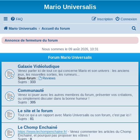
Mario Universalis
FAQ
Inscription
Connexion
R
Mario Universalis
Accueil du forum
e
Annonce de fermeture du forum
c
Nous sommes le 09 août 2026, 10:31
h
Forum Mario Universalis
e
r
Galaxie Vidéoludique
Venez parler ici de tout ce qui concerne Mario et son univers : les anciens
c
jeux, les nouvelles sorties, les rumeurs...
Sous-forum :
Reviews
h
Sujets :
333
e
Communauté
Venez ici jouer avec les autres membres du forum, présenter vos créations,
r
ou simplement discuter dans la bonne humeur !
Sujets :
305
Le site et le forum
Tout ce qui a un rapport avec Mario Universalis ou son forum, c'est par ici !
Sujets :
81
Le Chomp Enchainé
https://www.lechompenchaine.fr/
- Venez commenter les articles du Chomp
Enchainé, et pourquoi pas proposer les vôtres !
Sujets :
8