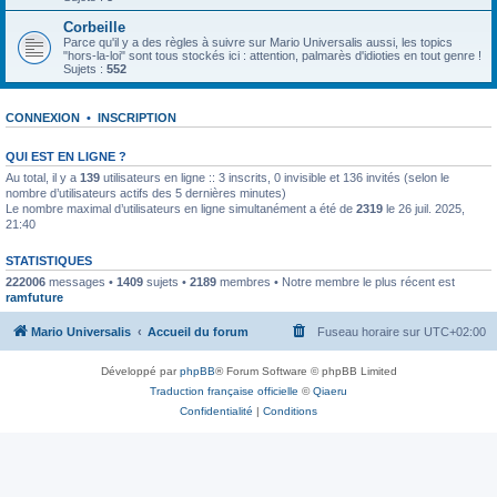
Corbeille
Parce qu'il y a des règles à suivre sur Mario Universalis aussi, les topics
"hors-la-loi" sont tous stockés ici : attention, palmarès d'idioties en tout genre !
Sujets :
552
CONNEXION
•
INSCRIPTION
QUI EST EN LIGNE ?
Au total, il y a
139
utilisateurs en ligne :: 3 inscrits, 0 invisible et 136 invités (selon le
nombre d’utilisateurs actifs des 5 dernières minutes)
Le nombre maximal d’utilisateurs en ligne simultanément a été de
2319
le 26 juil. 2025,
21:40
STATISTIQUES
222006
messages •
1409
sujets •
2189
membres • Notre membre le plus récent est
ramfuture
Mario Universalis
Accueil du forum
Fuseau horaire sur
UTC+02:00
Développé par
phpBB
® Forum Software © phpBB Limited
Traduction française officielle
©
Qiaeru
Confidentialité
|
Conditions