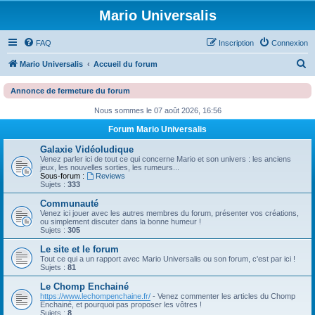
Mario Universalis
FAQ
Inscription
Connexion
R
Mario Universalis
Accueil du forum
e
Annonce de fermeture du forum
c
Nous sommes le 07 août 2026, 16:56
h
Forum Mario Universalis
e
r
Galaxie Vidéoludique
Venez parler ici de tout ce qui concerne Mario et son univers : les anciens
c
jeux, les nouvelles sorties, les rumeurs...
Sous-forum :
Reviews
h
Sujets :
333
e
Communauté
Venez ici jouer avec les autres membres du forum, présenter vos créations,
r
ou simplement discuter dans la bonne humeur !
Sujets :
305
Le site et le forum
Tout ce qui a un rapport avec Mario Universalis ou son forum, c'est par ici !
Sujets :
81
Le Chomp Enchainé
https://www.lechompenchaine.fr/
- Venez commenter les articles du Chomp
Enchainé, et pourquoi pas proposer les vôtres !
Sujets :
8