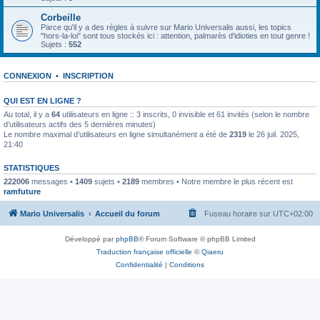
Corbeille
Parce qu'il y a des règles à suivre sur Mario Universalis aussi, les topics
"hors-la-loi" sont tous stockés ici : attention, palmarès d'idioties en tout genre !
Sujets :
552
CONNEXION
•
INSCRIPTION
QUI EST EN LIGNE ?
Au total, il y a
64
utilisateurs en ligne :: 3 inscrits, 0 invisible et 61 invités (selon le nombre
d’utilisateurs actifs des 5 dernières minutes)
Le nombre maximal d’utilisateurs en ligne simultanément a été de
2319
le 26 juil. 2025,
21:40
STATISTIQUES
222006
messages •
1409
sujets •
2189
membres • Notre membre le plus récent est
ramfuture
Mario Universalis
Accueil du forum
Fuseau horaire sur
UTC+02:00
Développé par
phpBB
® Forum Software © phpBB Limited
Traduction française officielle
©
Qiaeru
Confidentialité
|
Conditions