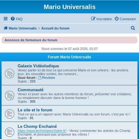
Mario Universalis
FAQ
Inscription
Connexion
R
Mario Universalis
Accueil du forum
e
Annonce de fermeture du forum
c
Nous sommes le 07 août 2026, 01:07
h
Forum Mario Universalis
e
r
Galaxie Vidéoludique
Venez parler ici de tout ce qui concerne Mario et son univers : les anciens
c
jeux, les nouvelles sorties, les rumeurs...
Sous-forum :
Reviews
h
Sujets :
333
e
Communauté
Venez ici jouer avec les autres membres du forum, présenter vos créations,
r
ou simplement discuter dans la bonne humeur !
Sujets :
305
Le site et le forum
Tout ce qui a un rapport avec Mario Universalis ou son forum, c'est par ici !
Sujets :
81
Le Chomp Enchainé
https://www.lechompenchaine.fr/
- Venez commenter les articles du Chomp
Enchainé, et pourquoi pas proposer les vôtres !
Sujets :
8