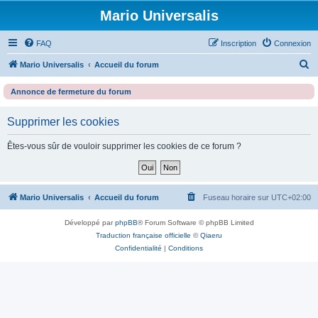
Mario Universalis
FAQ
Inscription
Connexion
R
Mario Universalis
Accueil du forum
e
Annonce de fermeture du forum
c
h
Supprimer les cookies
e
Êtes-vous sûr de vouloir supprimer les cookies de ce forum ?
r
c
h
Mario Universalis
Accueil du forum
Fuseau horaire sur
UTC+02:00
e
r
Développé par
phpBB
® Forum Software © phpBB Limited
Traduction française officielle
©
Qiaeru
Confidentialité
|
Conditions