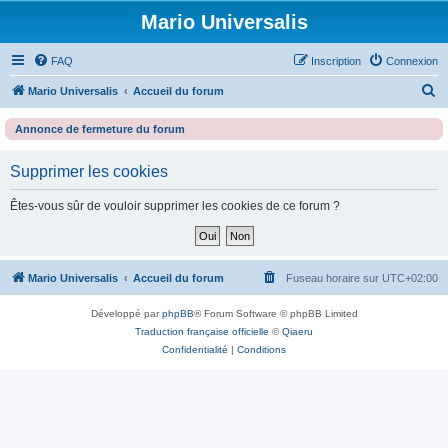
Mario Universalis
FAQ
Inscription
Connexion
R
Mario Universalis
Accueil du forum
e
Annonce de fermeture du forum
c
h
Supprimer les cookies
e
Êtes-vous sûr de vouloir supprimer les cookies de ce forum ?
r
c
h
Mario Universalis
Accueil du forum
Fuseau horaire sur
UTC+02:00
e
r
Développé par
phpBB
® Forum Software © phpBB Limited
Traduction française officielle
©
Qiaeru
Confidentialité
|
Conditions